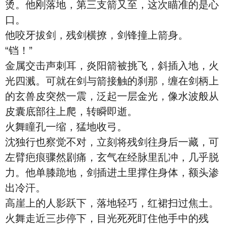
烫。他刚落地，第三支箭又至，这次瞄准的是心
口。
他咬牙拔剑，残剑横撩，剑锋撞上箭身。
“铛！”
金属交击声刺耳，炎阳箭被挑飞，斜插入地，火
光四溅。可就在剑与箭接触的刹那，缠在剑柄上
的玄兽皮突然一震，泛起一层金光，像水波般从
皮囊底部往上爬，转瞬即逝。
火舞瞳孔一缩，猛地收弓。
沈独行也察觉不对，立刻将残剑往身后一藏，可
左臂疤痕骤然剧痛，玄气在经脉里乱冲，几乎脱
力。他单膝跪地，剑插进土里撑住身体，额头渗
出冷汗。
高崖上的人影跃下，落地轻巧，红裙扫过焦土。
火舞走近三步停下，目光死死盯住他手中的残