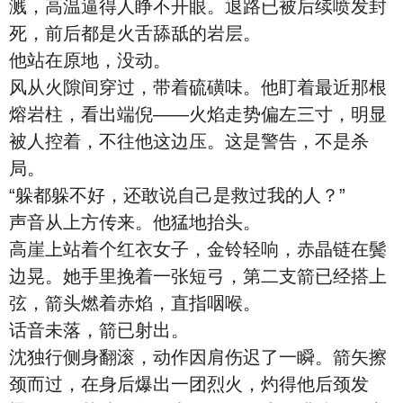
溅，高温逼得人睁不开眼。退路已被后续喷发封
死，前后都是火舌舔舐的岩层。
他站在原地，没动。
风从火隙间穿过，带着硫磺味。他盯着最近那根
熔岩柱，看出端倪——火焰走势偏左三寸，明显
被人控着，不往他这边压。这是警告，不是杀
局。
“躲都躲不好，还敢说自己是救过我的人？”
声音从上方传来。他猛地抬头。
高崖上站着个红衣女子，金铃轻响，赤晶链在鬓
边晃。她手里挽着一张短弓，第二支箭已经搭上
弦，箭头燃着赤焰，直指咽喉。
话音未落，箭已射出。
沈独行侧身翻滚，动作因肩伤迟了一瞬。箭矢擦
颈而过，在身后爆出一团烈火，灼得他后颈发