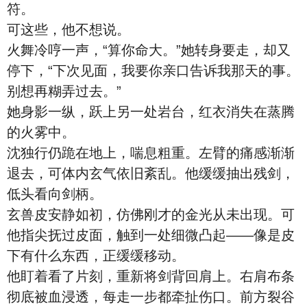
符。
可这些，他不想说。
火舞冷哼一声，“算你命大。”她转身要走，却又
停下，“下次见面，我要你亲口告诉我那天的事。
别想再糊弄过去。”
她身影一纵，跃上另一处岩台，红衣消失在蒸腾
的火雾中。
沈独行仍跪在地上，喘息粗重。左臂的痛感渐渐
退去，可体内玄气依旧紊乱。他缓缓抽出残剑，
低头看向剑柄。
玄兽皮安静如初，仿佛刚才的金光从未出现。可
他指尖抚过皮面，触到一处细微凸起——像是皮
下有什么东西，正缓缓移动。
他盯着看了片刻，重新将剑背回肩上。右肩布条
彻底被血浸透，每走一步都牵扯伤口。前方裂谷