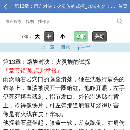
第13章：熔岩对决：火灵族的试探_九转玄婴：双生劫焰
首页
大
中
小
护眼
关灯
字体：
上一章
目录
下一章
第13章：熔岩对决：火灵族的试探
『章节错误,点此举报』
雨滴顺着岩穴口的藤蔓滑落，砸在沈独行肩头的
布条上，血渍被浸开一圈暗红。他睁开眼，左手
仍死死攥着残剑，指节发白。外袍湿透贴在背
上，冷得像铁片，可左臂那道疤痕却烧得厉害，
像是有火线在皮下窜动。
他撑着石壁坐起，膝盖一软，差点跪倒。右肩伤