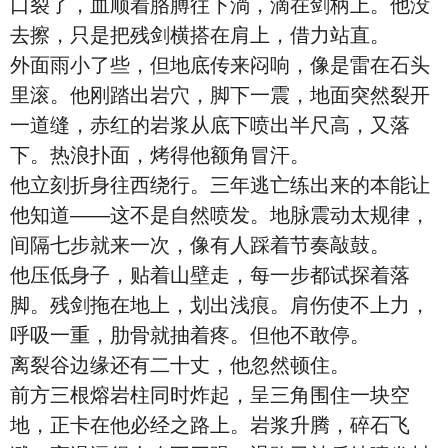
口裂了，血顺着胳膊往下淌，滴在剑柄上。他没
去擦，只是把残剑横搭在肩上，借力站直。
外面雨小了些，但地底传来闷响，像是雷在石头
里滚。他刚踏出岩穴，脚下一震，地面突然裂开
一道缝，赤红的岩浆从底下喷出半尺高，又落
下。热浪扑面，烤得他额角冒汗。
他立刻折身往西绕行。三年逃亡练出来的本能让
他知道——这不是自然喷发。地脉震动太规律，
间隔七步就来一次，像有人踩着节奏敲鼓。
他压低身子，贴着山壁走，每一步都试探着落
脚。残剑拖在地上，划出浅痕。肩伤使不上力，
呼吸一重，肋骨就抽着疼。但他不敢停。
离裂谷边缘还有二十丈，他忽然顿住。
前方三根熔岩柱同时炸起，呈三角围住一块空
地，正卡在他必经之路上。岩浆升腾，碎石飞