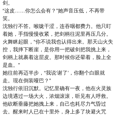
剑。
“这皮……你怎么会有？”她声音压低，不再带
笑。
沈独行不答。喉咙干涩，连吞咽都费力。他只盯
着她，手指慢慢收紧，把剑柄往泥里再压几分。
火舞眯起眼，“你不说我也认得出来。那天山火失
控，我摔下断崖，是你用一把破剑把我挑上来，
剑柄上就裹着这层皮。那时候你还晕着，脸上全
是血。”
她往前再迈半步，“我说‘谢了’，你翻个白眼就
走。现在倒装哑巴？”
沈独行依旧沉默。记忆里确有一夜，他在火灵族
边境遇过一场大火，浓烟滚滚，听见有人呼救。
他砍断垂藤把她拽上来，自己也耗尽力气昏过
去。醒来时人已在十里外，身上多了块避火咒