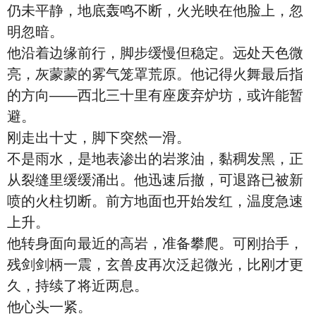
仍未平静，地底轰鸣不断，火光映在他脸上，忽
明忽暗。
他沿着边缘前行，脚步缓慢但稳定。远处天色微
亮，灰蒙蒙的雾气笼罩荒原。他记得火舞最后指
的方向——西北三十里有座废弃炉坊，或许能暂
避。
刚走出十丈，脚下突然一滑。
不是雨水，是地表渗出的岩浆油，黏稠发黑，正
从裂缝里缓缓涌出。他迅速后撤，可退路已被新
喷的火柱切断。前方地面也开始发红，温度急速
上升。
他转身面向最近的高岩，准备攀爬。可刚抬手，
残剑剑柄一震，玄兽皮再次泛起微光，比刚才更
久，持续了将近两息。
他心头一紧。