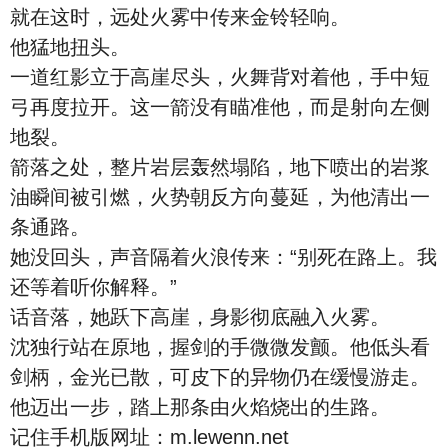
就在这时，远处火雾中传来金铃轻响。
他猛地扭头。
一道红影立于高崖尽头，火舞背对着他，手中短
弓再度拉开。这一箭没有瞄准他，而是射向左侧
地裂。
箭落之处，整片岩层轰然塌陷，地下喷出的岩浆
油瞬间被引燃，火势朝反方向蔓延，为他清出一
条通路。
她没回头，声音隔着火浪传来：“别死在路上。我
还等着听你解释。”
话音落，她跃下高崖，身影彻底融入火雾。
沈独行站在原地，握剑的手微微发颤。他低头看
剑柄，金光已散，可皮下的异物仍在缓慢游走。
他迈出一步，踏上那条由火焰烧出的生路。
记住手机版网址：m.lewenn.net