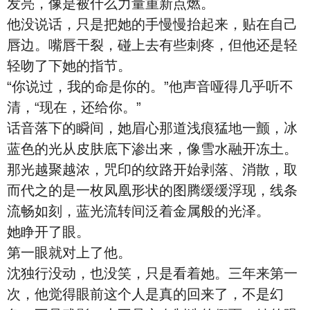
发亮，像是被什么力量重新点燃。
他没说话，只是把她的手慢慢抬起来，贴在自己
唇边。嘴唇干裂，碰上去有些刺疼，但他还是轻
轻吻了下她的指节。
“你说过，我的命是你的。”他声音哑得几乎听不
清，“现在，还给你。”
话音落下的瞬间，她眉心那道浅痕猛地一颤，冰
蓝色的光从皮肤底下渗出来，像雪水融开冻土。
那光越聚越浓，咒印的纹路开始剥落、消散，取
而代之的是一枚凤凰形状的图腾缓缓浮现，线条
流畅如刻，蓝光流转间泛着金属般的光泽。
她睁开了眼。
第一眼就对上了他。
沈独行没动，也没笑，只是看着她。三年来第一
次，他觉得眼前这个人是真的回来了，不是幻