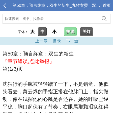
第50章：预言终章：双生的新生_九转玄婴：双生劫焰
首页
大
中
小
护眼
关灯
字体：
上一章
目录
下一章
第50章：预言终章：双生的新生
『章节错误,点此举报』
第(1/3)页
沈独行的手腕被轻轻蹭了一下，不是错觉。他低
头看去，萧云烬的手指正搭在他脉门上，指尖微
动，像在试探他的心跳是否还在。她的呼吸已经
平稳，胸口起伏有了节奏，右眼尾那颗泪痣红得