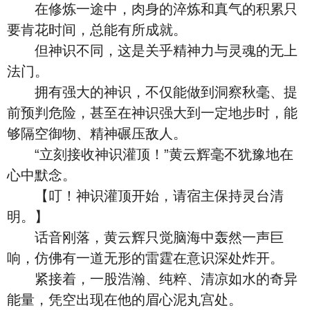
在修炼一途中，肉身的淬炼和真气的积累只
要肯花时间，总能有所成就。
但神识不同，这是关乎精神力与灵魂的无上
法门。
拥有强大的神识，不仅能做到洞察秋毫、提
前预判危险，甚至在神识强大到一定地步时，能
够隔空御物、精神碾压敌人。
“立刻接收神识灌顶！”黄云辉毫不犹豫地在
心中默念。
【叮！神识灌顶开始，请宿主保持灵台清
明。】
话音刚落，黄云辉只觉脑海中轰然一声巨
响，仿佛有一道无形的雷霆在意识深处炸开。
紧接着，一股浩瀚、纯粹、清凉如水的奇异
能量，凭空出现在他的眉心泥丸宫处。