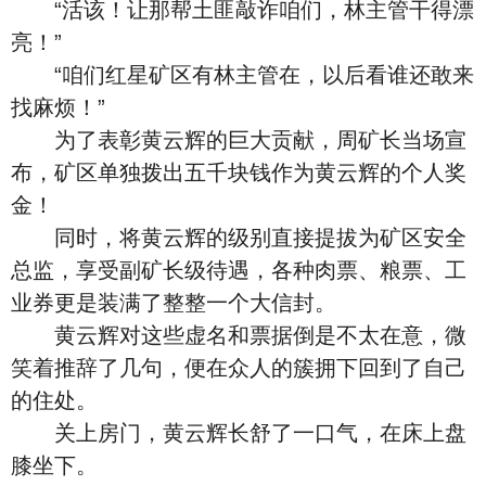
“活该！让那帮土匪敲诈咱们，林主管干得漂
亮！”
“咱们红星矿区有林主管在，以后看谁还敢来
找麻烦！”
为了表彰黄云辉的巨大贡献，周矿长当场宣
布，矿区单独拨出五千块钱作为黄云辉的个人奖
金！
同时，将黄云辉的级别直接提拔为矿区安全
总监，享受副矿长级待遇，各种肉票、粮票、工
业券更是装满了整整一个大信封。
黄云辉对这些虚名和票据倒是不太在意，微
笑着推辞了几句，便在众人的簇拥下回到了自己
的住处。
关上房门，黄云辉长舒了一口气，在床上盘
膝坐下。