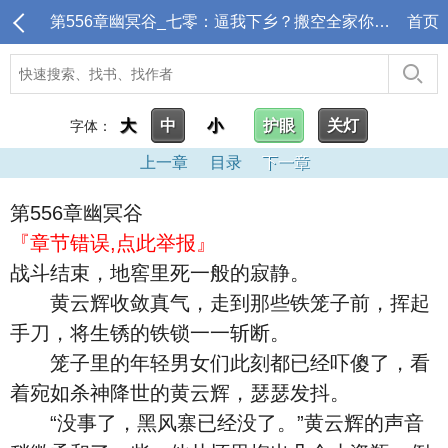
第556章幽冥谷_七零：逼我下乡？搬空全家你哭啥？
首页
大
中
小
护眼
关灯
字体：
上一章
目录
下一章
第556章幽冥谷
『章节错误,点此举报』
战斗结束，地窖里死一般的寂静。
黄云辉收敛真气，走到那些铁笼子前，挥起
手刀，将生锈的铁锁一一斩断。
笼子里的年轻男女们此刻都已经吓傻了，看
着宛如杀神降世的黄云辉，瑟瑟发抖。
“没事了，黑风寨已经没了。”黄云辉的声音