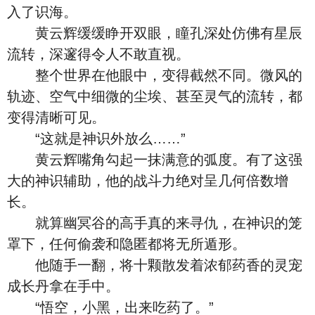
入了识海。
黄云辉缓缓睁开双眼，瞳孔深处仿佛有星辰
流转，深邃得令人不敢直视。
整个世界在他眼中，变得截然不同。微风的
轨迹、空气中细微的尘埃、甚至灵气的流转，都
变得清晰可见。
“这就是神识外放么……”
黄云辉嘴角勾起一抹满意的弧度。有了这强
大的神识辅助，他的战斗力绝对呈几何倍数增
长。
就算幽冥谷的高手真的来寻仇，在神识的笼
罩下，任何偷袭和隐匿都将无所遁形。
他随手一翻，将十颗散发着浓郁药香的灵宠
成长丹拿在手中。
“悟空，小黑，出来吃药了。”