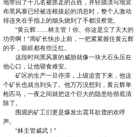
地带回了十几名被抓走的百姓，并轻描淡写地宣
布黑风寨已经被连根拔起的消息时，整个人激动
得连夹在手指上的烟头烧到了手都没察觉。
“黄云辉……林主管！你、你这是立了天大的
功劳啊！”周矿长快步上前，一把紧紧握住黄云辉
的手，眼眶都有些泛红。
这段时间黑风寨的威胁就像一块大石头压在
他心口，让他寝食难安。
矿区的生产一旦停滞，上级追责下来，他这
个矿长也就当到头了。他万万没想到，黄云辉单
枪匹马，一夜之间就把这个巨大的隐患给彻底清
除了。
围观的矿工们更是爆发出震耳欲聋的欢呼
声。
“林主管威武！”