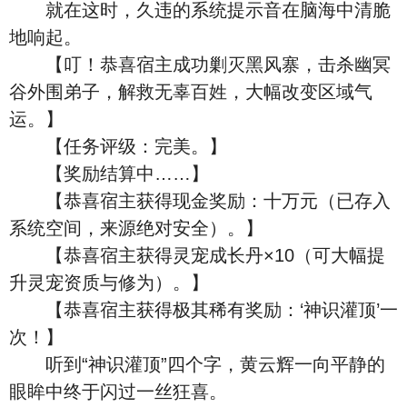
就在这时，久违的系统提示音在脑海中清脆
地响起。
【叮！恭喜宿主成功剿灭黑风寨，击杀幽冥
谷外围弟子，解救无辜百姓，大幅改变区域气
运。】
【任务评级：完美。】
【奖励结算中……】
【恭喜宿主获得现金奖励：十万元（已存入
系统空间，来源绝对安全）。】
【恭喜宿主获得灵宠成长丹×10（可大幅提
升灵宠资质与修为）。】
【恭喜宿主获得极其稀有奖励：‘神识灌顶’一
次！】
听到“神识灌顶”四个字，黄云辉一向平静的
眼眸中终于闪过一丝狂喜。