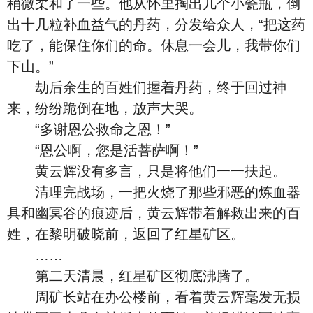
稍微柔和了一些。他从怀里掏出几个小瓷瓶，倒
出十几粒补血益气的丹药，分发给众人，“把这药
吃了，能保住你们的命。休息一会儿，我带你们
下山。”
劫后余生的百姓们握着丹药，终于回过神
来，纷纷跪倒在地，放声大哭。
“多谢恩公救命之恩！”
“恩公啊，您是活菩萨啊！”
黄云辉没有多言，只是将他们一一扶起。
清理完战场，一把火烧了那些邪恶的炼血器
具和幽冥谷的痕迹后，黄云辉带着解救出来的百
姓，在黎明破晓前，返回了红星矿区。
……
第二天清晨，红星矿区彻底沸腾了。
周矿长站在办公楼前，看着黄云辉毫发无损