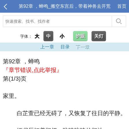
第92章 ，蝉鸣_搬空东宫后，带着神兽去开荒
首页
大
中
小
护眼
关灯
字体：
上一章
目录
下一章
第92章 ，蝉鸣
『章节错误,点此举报』
第(1/3)页
家里。
白芷萱已经无碍了，又恢复了往日的平静。