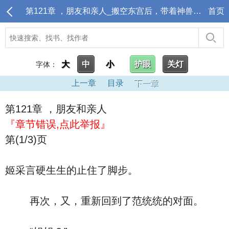
第121章 ，朋友和亲人_搬空东宫后，带着神兽去开荒
首页
大
中
小
护眼
关灯
字体：
上一章
目录
下一章
第121章 ，朋友和亲人
『章节错误,点此举报』
第(1/3)页
姬采言硬生生的止住了脚步。
再次，又，重新回到了范统统的对面。