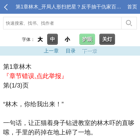
第1章林木_开局人形扫把星？反手抽干仇家百年财运！
首页
大
中
小
护眼
关灯
字体：
上一章
目录
下一章
第1章林木
『章节错误,点此举报』
第(1/3)页
“林木，你给我出来！”
一句话，让正猫着身子钻进教室的林木吓的直哆
嗦，手里的药掉在地上碎了一地。