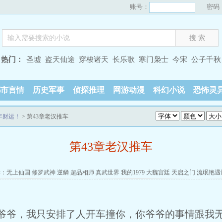
账号：
密码
热门：
圣墟
盗天仙途
穿梭诸天
长乐歌
寒门枭士
今宋
公子千秋
都市言情
历史军事
侦探推理
网游动漫
科幻小说
恐怖灵
年财运！
> 第43章老汉推车
第43章老汉推车
读：
无上仙国
修罗武神
逆鳞
超品相师
真武世界
我的1979
大魏宫廷
天启之门
流氓艳遇
爷爷，我只安排了人开车撞你，你爷爷的事情跟我无