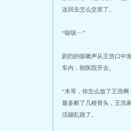
这回去怎么交差了。
“咳咳···”
剧烈的咳嗽声从王浩口中
车内，朝医院开去。
“木哥，你怎么放了王浩啊
最多断了几根骨头，王浩
活蹦乱跳了。