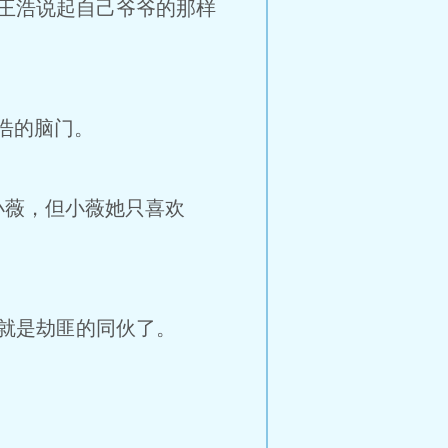
王浩说起自己爷爷的那样
浩的脑门。
小薇，但小薇她只喜欢
就是劫匪的同伙了。