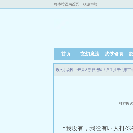
将本站设为首页
|
收藏本站
首页
玄幻魔法
武侠修真
乐文小说网
>
开局人形扫把星？反手抽干仇家百
推荐阅
“我没有，我没有叫人打你