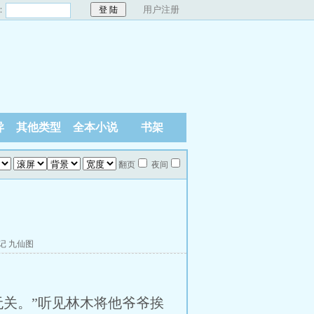
：
用户注册
异
其他类型
全本小说
书架
翻页
夜间
记
九仙图
关。”听见林木将他爷爷挨