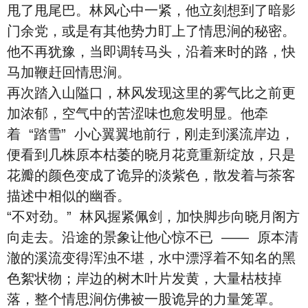
甩了甩尾巴。林风心中一紧，他立刻想到了暗影
门余党，或是有其他势力盯上了情思涧的秘密。
他不再犹豫，当即调转马头，沿着来时的路，快
马加鞭赶回情思涧。
再次踏入山隘口，林风发现这里的雾气比之前更
加浓郁，空气中的苦涩味也愈发明显。他牵
着 “踏雪” 小心翼翼地前行，刚走到溪流岸边，
便看到几株原本枯萎的晓月花竟重新绽放，只是
花瓣的颜色变成了诡异的淡紫色，散发着与茶客
描述中相似的幽香。
“不对劲。” 林风握紧佩剑，加快脚步向晓月阁方
向走去。沿途的景象让他心惊不已 —— 原本清
澈的溪流变得浑浊不堪，水中漂浮着不知名的黑
色絮状物；岸边的树木叶片发黄，大量枯枝掉
落，整个情思涧仿佛被一股诡异的力量笼罩。