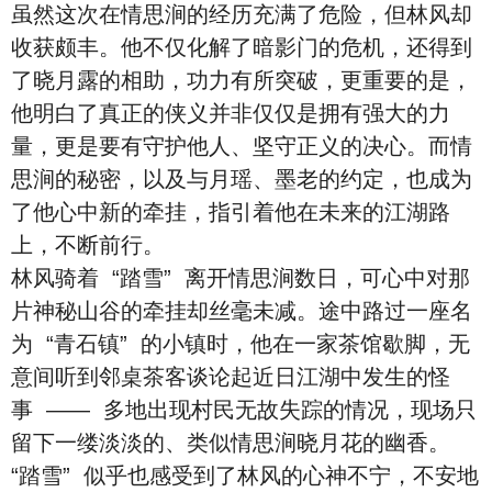
虽然这次在情思涧的经历充满了危险，但林风却
收获颇丰。他不仅化解了暗影门的危机，还得到
了晓月露的相助，功力有所突破，更重要的是，
他明白了真正的侠义并非仅仅是拥有强大的力
量，更是要有守护他人、坚守正义的决心。而情
思涧的秘密，以及与月瑶、墨老的约定，也成为
了他心中新的牵挂，指引着他在未来的江湖路
上，不断前行。
林风骑着 “踏雪” 离开情思涧数日，可心中对那
片神秘山谷的牵挂却丝毫未减。途中路过一座名
为 “青石镇” 的小镇时，他在一家茶馆歇脚，无
意间听到邻桌茶客谈论起近日江湖中发生的怪
事 —— 多地出现村民无故失踪的情况，现场只
留下一缕淡淡的、类似情思涧晓月花的幽香。
“踏雪” 似乎也感受到了林风的心神不宁，不安地