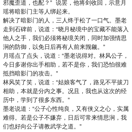
邪魔歪道，也配？” 说罢，他将剑收回，示意月
瑶将暗影门主等人绑起来。
解决了暗影门的人，三人终于松了一口气。墨老
走到石碑前，说道：“晓月秘境中的宝藏不能落入
他人之手，我们必须将秘境关闭，同时加强情思
涧的防御，以免日后再有人前来觊觎。”
月瑶点了点头，说道：“墨老说得对。林风公子，
今日多谢你出手相助，若不是你，我们恐怕很难
抵挡暗影门的攻击。”
林风笑了笑，说道：“姑娘客气了，路见不平拔刀
相助，本就是分内之事。况且，我也从这次的经
历中，学到了很多东西。”
墨老说道：“公子心性纯良，又有侠义之心，实属
难得。若是公子不嫌弃，日后可常来情思涧，我
们也好向公子请教武学之道。”