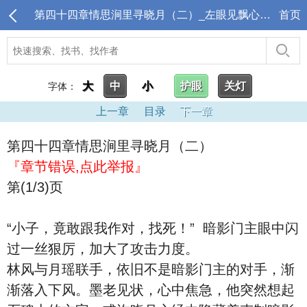
第四十四章情思涧里寻晓月（二）_左眼见飘心中喜肆
首页
大
中
小
护眼
关灯
字体：
上一章
目录
下一章
第四十四章情思涧里寻晓月（二）
『章节错误,点此举报』
第(1/3)页
“小子，竟敢跟我作对，找死！” 暗影门主眼中闪
过一丝狠厉，加大了攻击力度。
林风与月瑶联手，依旧不是暗影门主的对手，渐
渐落入下风。墨老见状，心中焦急，他突然想起