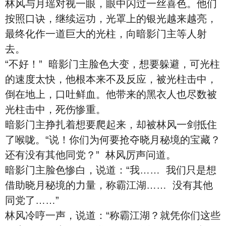
林风与月瑶对视一眼，眼中闪过一丝喜色。他们
按照口诀，继续运功，光罩上的银光越来越亮，
最终化作一道巨大的光柱，向暗影门主等人射
去。
“不好！” 暗影门主脸色大变，想要躲避，可光柱
的速度太快，他根本来不及反应，被光柱击中，
倒在地上，口吐鲜血。他带来的黑衣人也尽数被
光柱击中，死伤惨重。
暗影门主挣扎着想要爬起来，却被林风一剑抵住
了喉咙。“说！你们为何要抢夺晓月秘境的宝藏？
还有没有其他同党？” 林风厉声问道。
暗影门主脸色惨白，说道：“我…… 我们只是想
借助晓月秘境的力量，称霸江湖…… 没有其他
同党了……”
林风冷哼一声，说道：“称霸江湖？就凭你们这些