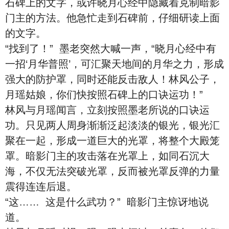
石碑上的文字，或许晓月心经中隐藏着克制暗影
门主的方法。他急忙走到石碑前，仔细研读上面
的文字。
“找到了！” 墨老突然大喊一声，“晓月心经中有
一招‘月华普照’，可汇聚天地间的月华之力，形成
强大的防护罩，同时还能反击敌人！林风公子，
月瑶姑娘，你们快按照石碑上的口诀运功！”
林风与月瑶闻言，立刻按照墨老所说的口诀运
功。只见两人周身渐渐泛起淡淡的银光，银光汇
聚在一起，形成一道巨大的光罩，将整个大殿笼
罩。暗影门主的攻击落在光罩上，如同石沉大
海，不仅无法突破光罩，反而被光罩反弹的力量
震得连连后退。
“这…… 这是什么武功？” 暗影门主惊讶地说
道。