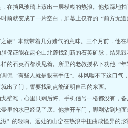
头，在挡风玻璃上蒸出一层模糊的热浪。他烦躁地拍
小时前就变成了一片空白，屏幕上仅存的 “前方无道
矿之旅” 本就带着几分赌气的意味。三个月前，他
胸脯保证能在昆仑山北麓找到新的石英矿脉，结果跟
样的石英石都没见着。所里的老教授私下劝他 “年
调侃 “有些人就是眼高手低”。林风咽不下这口气
车就出了门，誓要找到点能证明自己的东西。
的戈壁滩，心里只剩后悔。手机信号一格都没有，备
水壶里的水已经见了底。他推开车门，脚刚沾到地面
滋滋” 的轻响。远处的山峦在热浪中扭曲成怪异的