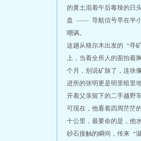
的黄土混着午后毒辣的日
盘 —— 导航信号早在半
嘲讽。
这趟从格尔木出发的 “寻
上，当着全所人的面拍着
个月，别说矿脉了，连块像
进所的张明更是明里暗里地
开着父亲留下的二手越野
可现在，他看着四周茫茫
十公里，最要命的是，他
砂石接触的瞬间，传来 “