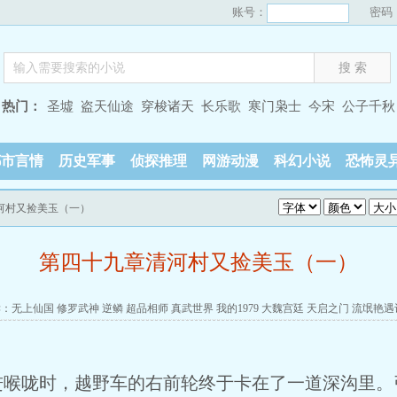
账号：
密码
热门：
圣墟
盗天仙途
穿梭诸天
长乐歌
寒门枭士
今宋
公子千秋
都市言情
历史军事
侦探推理
网游动漫
科幻小说
恐怖灵
河村又捡美玉（一）
第四十九章清河村又捡美玉（一）
读：
无上仙国
修罗武神
逆鳞
超品相师
真武世界
我的1979
大魏宫廷
天启之门
流氓艳遇
进喉咙时，越野车的右前轮终于卡在了一道深沟里。