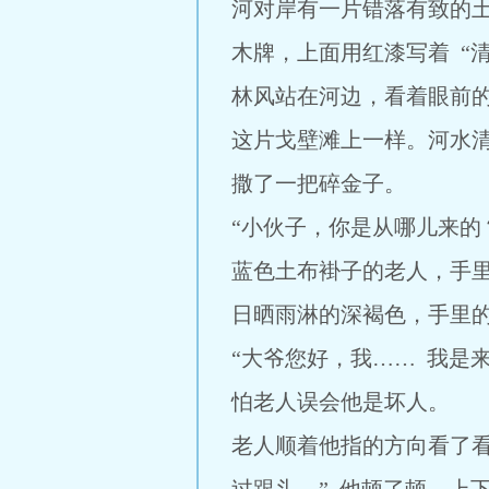
河对岸有一片错落有致的
木牌，上面用红漆写着 “
林风站在河边，看着眼前
这片戈壁滩上一样。河水
撒了一把碎金子。
“小伙子，你是从哪儿来的
蓝色土布褂子的老人，手
日晒雨淋的深褐色，手里
“大爷您好，我…… 我是
怕老人误会他是坏人。
老人顺着他指的方向看了