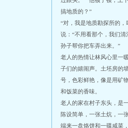
过跟头。” 他顿了顿，上
搞地质的？”
“对，我是地质勘探所的，
说：“不用看那个，我们
孙子帮你把车弄出来。”
老人的热情让林风心里一
子们的嬉闹声。土坯房的
号，色彩鲜艳，像是用矿
和饭菜的香味。
老人的家在村子东头，是
陈设简单，一张土炕，一
端来一盘烙饼和一碟咸菜，