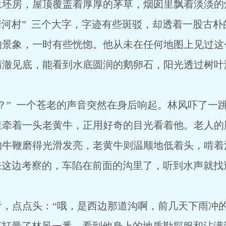
土坯房，屋顶覆盖着厚厚的茅草，烟囱里飘着淡淡的
清河村” 三个大字，字迹有些斑驳，却透着一股古朴
的景象，一时有些恍惚。他从未在任何地图上见过这
清澈见底，能看到水底圆润的鹅卵石，阳光透过树叶
？” 一个苍老的声音突然在身后响起。林风吓了一
里牵着一头老黄牛，正用好奇的目光看着他。老人的
的牛鞭磨得光滑发亮，老黄牛则温顺地低着头，啃着
来这边考察的，车陷在前面的沟里了，听到水声就找
看，点点头：“哦，是西边那道沟啊，前几天下雨冲