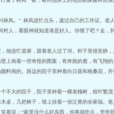
下打量了林风一番，看到他身上的地质勘探服和沾满
叫林风。” 林风连忙点头，递过自己的工作证。老
清河村人，看眼神就知道谁是好人。你饿了吧？走，
暖，他连忙道谢，跟着老人过了河。村子里很安静，
墙壁上画着一些奇怪的图案，有奔跑的鹿，有飞翔的
物颜料画的。路边的院子里种着向日葵和格桑花，开
一个不大的院子，院子里种着一棵老槐树，枝叶繁茂
张木桌，几把椅子，墙上挂着一张泛黄的全家福。老
笑着说：“家里没什么好东西，你将就吃点，垫垫肚