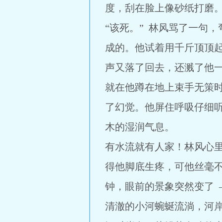
度，刮在脸上像砂纸打磨
“该死。” 林风骂了一句
成的。他试着用千斤顶顶起
声又落了回去，还溅了他
就在他蹲在地上束手无策
了幻觉。他屏住呼吸仔细听
木的湿润气息。
有水流就有人家！林风心
得他脚底生疼，可他丝毫
钟，眼前的景象突然变了 
清澈的小河蜿蜒流淌，河