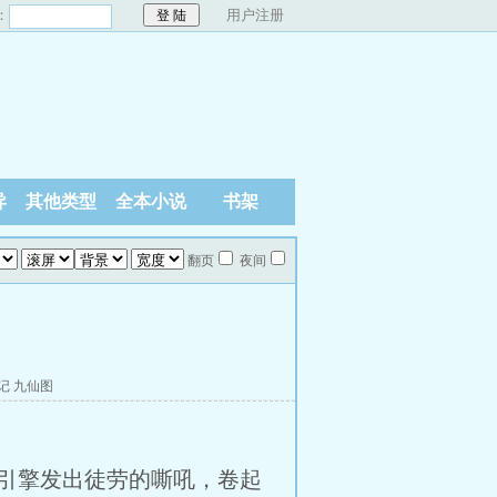
：
用户注册
异
其他类型
全本小说
书架
翻页
夜间
记
九仙图
引擎发出徒劳的嘶吼，卷起