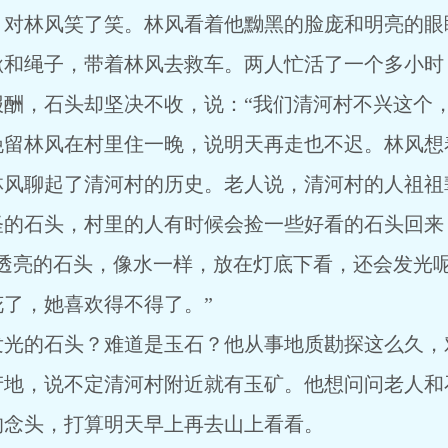
，对林风笑了笑。林风看着他黝黑的脸庞和明亮的眼
锹和绳子，带着林风去救车。两人忙活了一个多小时
酬，石头却坚决不收，说：“我们清河村不兴这个，
挽留林风在村里住一晚，说明天再走也不迟。林风想
林风聊起了清河村的历史。老人说，清河村的人祖祖
怪的石头，村里的人有时候会捡一些好看的石头回来
透亮的石头，像水一样，放在灯底下看，还会发光呢
了，她喜欢得不得了。”
发光的石头？难道是玉石？他从事地质勘探这么久，
产地，说不定清河村附近就有玉矿。他想问问老人和
的念头，打算明天早上再去山上看看。