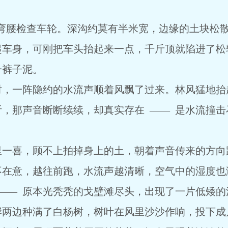
。
，弯腰检查车轮。深沟约莫有半米宽，边缘的土块松
车身，可刚把车头抬起来一点，千斤顶就陷进了松软
一裤子泥。
时，一阵隐约的水流声顺着风飘了过来。林风猛地抬
，那声音断断续续，却真实存在 —— 是水流撞
里一喜，顾不上拍掉身上的土，朝着声音传来的方向
不在意，越往前跑，水流声越清晰，空气中的湿度也
—— 原本光秃秃的戈壁滩尽头，出现了一片低矮
岸两边种满了白杨树，树叶在风里沙沙作响，投下成