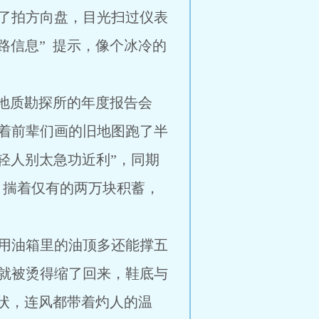
了拍方向盘，目光扫过仪表
路信息” 提示，像个冰冷的
在地质勘探所的年度报告会
着前辈们画的旧地图跑了半
轻人别太急功近利”，同期
，揣着仅有的两万块积蓄，
用油箱里的油顶多还能撑五
就被烫得缩了回来，鞋底与
形状，连风都带着灼人的温