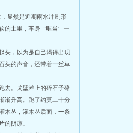
散，显然是近期雨水冲刷形
的土里，车身 “哐当” 一
起头，以为是自己渴得出现
击石头的声音，还带着一丝草
跑去。戈壁滩上的碎石子硌
渐渐升高。跑了约莫二十分
的灌木丛，灌木丛后面，一条
片的阴凉。