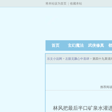
将本站设为首页
|
收藏本站
首页
玄幻魔法
武侠修真
乐文小说网
>
左眼见飘心中喜肆
> 第四十九章清
推荐阅
林风把最后半口矿泉水灌