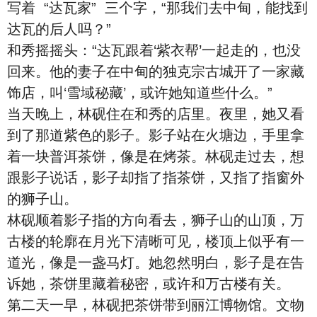
写着 “达瓦家” 三个字，“那我们去中甸，能找到
达瓦的后人吗？”
和秀摇摇头：“达瓦跟着‘紫衣帮’一起走的，也没
回来。他的妻子在中甸的独克宗古城开了一家藏
饰店，叫‘雪域秘藏’，或许她知道些什么。”
当天晚上，林砚住在和秀的店里。夜里，她又看
到了那道紫色的影子。影子站在火塘边，手里拿
着一块普洱茶饼，像是在烤茶。林砚走过去，想
跟影子说话，影子却指了指茶饼，又指了指窗外
的狮子山。
林砚顺着影子指的方向看去，狮子山的山顶，万
古楼的轮廓在月光下清晰可见，楼顶上似乎有一
道光，像是一盏马灯。她忽然明白，影子是在告
诉她，茶饼里藏着秘密，或许和万古楼有关。
第二天一早，林砚把茶饼带到丽江博物馆。文物