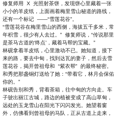
修复师用 X 光照射茶饼，发现饼心里藏着一张
小小的羊皮纸，上面画着梅里雪山秘道的路线，
还有一个标记 ——“雪莲花谷”。
“雪莲花谷在梅里雪山的西侧，海拔五千多米，常
年积雪，很少有人去过。” 修复师说，“传说那里
是茶马古道的‘终点’，藏着马帮的宝藏。”
林砚拿着羊皮纸，心里激动不已。她知道，接下
来的路，要去中甸，找到达瓦的妻子，然后去雪
莲花谷，揭开曾祖母和 “紫衣帮” 的最终秘密。
和秀把那盏铜灯送给了她：“带着它，林月会保佑
你的。”
林砚告别和秀，背着茶箱，往中甸的方向走。车
子驶出丽江古城，路边的植被变成了高山草甸，
远处的玉龙雪山在阳光下闪闪发光。她望着窗
外，仿佛看到曾祖母的马队，正从古道上走来，