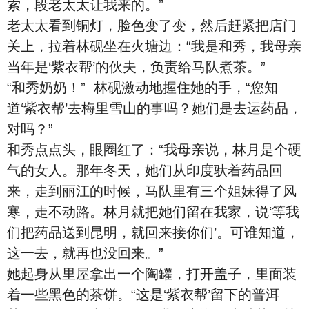
索，段老太太让我来的。”
老太太看到铜灯，脸色变了变，然后赶紧把店门
关上，拉着林砚坐在火塘边：“我是和秀，我母亲
当年是‘紫衣帮’的伙夫，负责给马队煮茶。”
“和秀奶奶！” 林砚激动地握住她的手，“您知
道‘紫衣帮’去梅里雪山的事吗？她们是去运药品，
对吗？”
和秀点点头，眼圈红了：“我母亲说，林月是个硬
气的女人。那年冬天，她们从印度驮着药品回
来，走到丽江的时候，马队里有三个姐妹得了风
寒，走不动路。林月就把她们留在我家，说‘等我
们把药品送到昆明，就回来接你们’。可谁知道，
这一去，就再也没回来。”
她起身从里屋拿出一个陶罐，打开盖子，里面装
着一些黑色的茶饼。“这是‘紫衣帮’留下的普洱