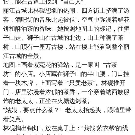
它，能在古道上找到 “自己人”。
丽江古城比林砚想象的热闹。四方街上挤满了游
客，酒吧街的音乐此起彼伏，空气中弥漫着鲜花
饼和酥油茶的香味。她按照地图上的标记，往狮
子山走。狮子山在古城的北边，山上种满了茶
树，山顶有一座万古楼，站在楼上能看到整个丽
江古城的全景。
地图上画着紫菀花的驿站，是一家叫 “古茶
坊” 的小店。小店藏在狮子山的半山腰，门口挂
着一块木牌，上面写着 “只卖老茶”。林砚推开
门，店里弥漫着浓郁的茶香，一个穿着纳西族服
饰的老太太，正坐在火塘边烤茶。
“姑娘，要点什么茶？” 老太太抬起头，眼睛里带
着笑意。
林砚掏出铜灯，放在桌子上：“我找‘紫衣帮’的线