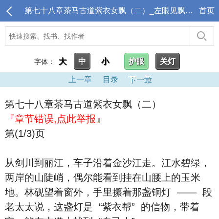
第七十八章茶马古道紫衣女飘（二）_左眼见飘心中喜叁
首页
大
中
小
护眼
关灯
字体：
上一章
目录
下一章
第七十八章茶马古道紫衣女飘（二）
『章节错误,点此举报』
第(1/3)页
从剑川到丽江，车子沿着金沙江走。江水碧绿，
两岸的山陡峭，偶尔能看到挂在山腰上的玉米
地。林砚望着窗外，手里攥着那盏铜灯 —— 段
老太太说，这盏灯是 “紫衣帮” 的信物，带着