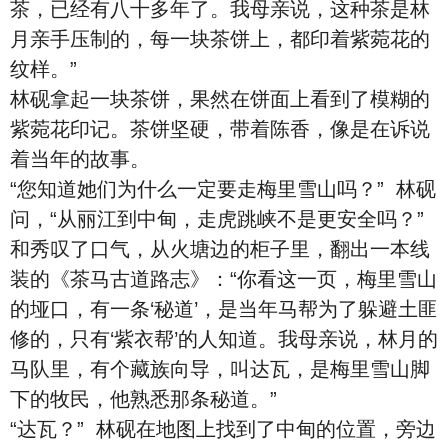
茶，已经有八十多年了。我母亲说，这种茶是林
月亲手压制的，每一块茶饼上，都印着紫菀花的
纹样。”
林砚拿起一块茶饼，果然在饼面上看到了模糊的
紫菀花印记。茶饼坚硬，带着陈香，像是在诉说
着当年的故事。
“您知道她们为什么一定要走梅里雪山吗？” 林砚
问，“从丽江到中甸，走虎跳峡不是更安全吗？”
和秀叹了口气，从火塘边的柜子里，翻出一本线
装的《茶马古道路志》：“你看这一页，梅里雪山
的垭口，有一条‘秘道’，是当年马帮为了躲避土匪
修的，只有‘紫衣帮’的人知道。我母亲说，林月的
马队里，有个藏族向导，叫达瓦，是梅里雪山脚
下的牧民，他熟悉那条秘道。”
“达瓦？” 林砚在地图上找到了中甸的位置，旁边