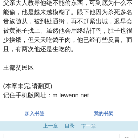
父亲大人教导他绝不能偷东西，可到底为什么不
能偷，他是越来越模糊了。眼下他因为杀死多名
贵族随从，被到处通缉，再不赶紧出城，迟早会
被黄袍子找上。虽然他会用终结打鸟，肚子也很
少挨饿，但天天吃鸽子肉，他已经有些反胃。而
且，有两次他还是生吃的。
王都贫民区
(本章未完,请翻页)
记住手机版网址：m.lewenn.net
加入书签
我的书架
上一章
目录
下一章