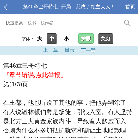
第46章巴哥特七_开局：我成了领主大人！
首页
大
中
小
护眼
关灯
字体：
上一章
目录
下一章
第46章巴哥特七
『章节错误,点此举报』
第(1/3)页
在王都，他也听说了其他的事，把他弄糊涂了。
有人说温林顿伯爵是叛徒，引狼入室。有人坚持
是北方三大黄金家族内斗，导致蛮人趁虚而入。
否则为什么不多加抵抗就求和割让土地赔款哩。