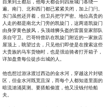
自来到王都后，他每天都会到四座城门各绕一
遍。南门、北和西门都已紧紧关闭，加上门闩。
东门虽然还开着，但卫兵把守严密。地位高贵的
人走的都是南北大门旁的凯旋门，这两道凯旋门
由身穿黄色披风，头顶雄狮头盔的雷茵皇家部队
亲自守卫。巴哥特曾趴在凯旋门附近的一家旅店
屋顶上，眺望过去，只见他们即使是在搜索这些
大贵族的马车货物时，也是强迫骑者打开箱子，
详加盘查每位徒步出城的人。
他也想过游泳渡过西边的金水河，穿越这片封锁
区，但金水河既宽且深，而每个人都知道里面的
暗流汹涌莫测。要搭船偷渡，他又没钱付给船
夫。