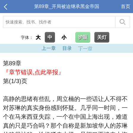
第89章_开局被迫继承黑金帝国
首页
大
中
小
护眼
关灯
字体：
上一章
目录
下一章
第89章
『章节错误,点此举报』
第(1/3)页
高静的思绪有些乱，周立楠的一些话让人不得不
对苏琳的真实身份感到怀疑。几乎同一时间，一
个在马来西亚失踪，一个在中国上海出现，难道
真的只是巧合吗？那个自称是新加坡华人的苏琳