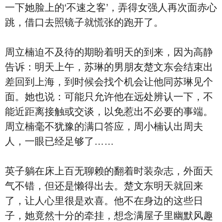
一下她脸上的‘不速之客’，弄得女强人再次面赤心
跳，借口去照镜子就慌张的跑开了。
周立楠迫不及待的期盼着明天的到来，因为高静
告诉：明天上午，苏琳的男朋友楚文东会结束出
差回到上海，到时候会找个机会让他同苏琳见个
面。她也说：可能只允许他在远处辨认一下，不
能近距离接触或交谈，以免惹出不必要的事端。
周立楠毫不犹豫的满口答应，周小楠认出周夫
人，一眼已经足够了……
英子躺在床上百无聊赖的翻着时装杂志，外面天
气不错，但还是懒得出去。楚文东明天就回来
了，让人心里很是欢喜。他不在身边的这些日
子，她竟然十分的牵挂，想念满屋子里幽默风趣