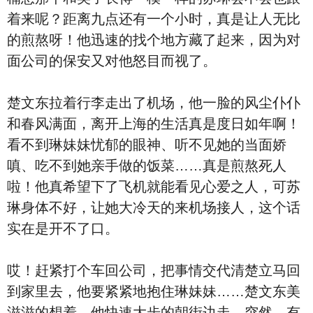
着来呢？距离九点还有一个小时，真是让人无比
的煎熬呀！他迅速的找个地方藏了起来，因为对
面公司的保安又对他怒目而视了。
楚文东拉着行李走出了机场，他一脸的风尘仆仆
和春风满面，离开上海的生活真是度日如年啊！
看不到琳妹妹忧郁的眼神、听不见她的当面娇
嗔、吃不到她亲手做的饭菜……真是煎熬死人
啦！他真希望下了飞机就能看见心爱之人，可苏
琳身体不好，让她大冷天的来机场接人，这个话
实在是开不了口。
哎！赶紧打个车回公司，把事情交代清楚立马回
到家里去，他要紧紧地抱住琳妹妹……楚文东美
滋滋的想着，他快速大步的朝街边走。突然，有