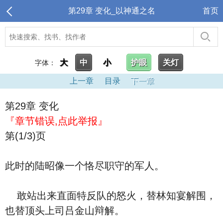
第29章 变化_以神通之名
首页
大
中
小
护眼
关灯
字体：
上一章
目录
下一章
第29章 变化
『章节错误,点此举报』
第(1/3)页
此时的陆昭像一个恪尽职守的军人。
敢站出来直面特反队的怒火，替林知宴解围，
也替顶头上司吕金山辩解。