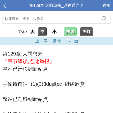
第129章 大雨忽来_以神通之名
首页
大
中
小
护眼
关灯
字体：
上一章
目录
下一章
第129章 大雨忽来
『章节错误,点此举报』
整站已迁移到新站点
手输请前往 (1)(3)8du点cc 继续欣赏
整站已迁移到新站点