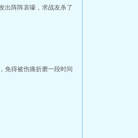
发出阵阵哀嚎，求战友杀了
，免得被伤痛折磨一段时间