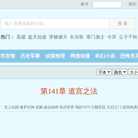
账号：
密码
热门：
圣墟
盗天仙途
穿梭诸天
长乐歌
寒门枭士
今宋
公子千秋
都市言情
历史军事
侦探推理
网游动漫
科幻小说
恐怖灵
第141章 道宫之法
读：
无上仙国
修罗武神
逆鳞
超品相师
真武世界
我的1979
大魏宫廷
天启之门
流氓艳遇