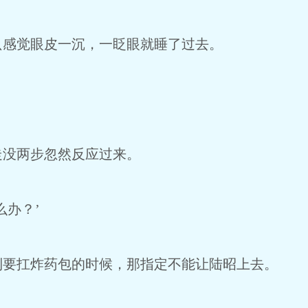
感觉眼皮一沉，一眨眼就睡了过去。
没两步忽然反应过来。
办？’
要扛炸药包的时候，那指定不能让陆昭上去。