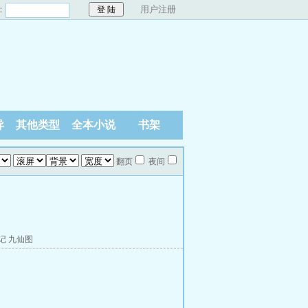
：
用户注册
异
其他类型
全本小说
书架
翻页
夜间
记
九仙图