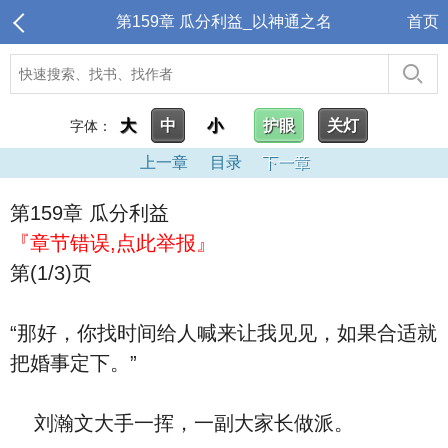
第159章 瓜分利益_以神通之名
首页
大
中
小
护眼
关灯
字体：
上一章
目录
下一章
第159章 瓜分利益
『章节错误,点此举报』
第(1/3)页
“那好，你找时间给人喊来让我见见，如果合适就
把婚事定下。”
刘瀚文大手一挥，一副大家长做派。