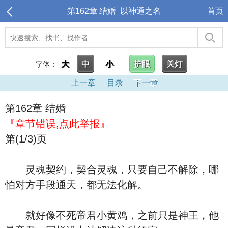
第162章 结婚_以神通之名
首页
大
中
小
护眼
关灯
字体：
上一章
目录
下一章
第162章 结婚
『章节错误,点此举报』
第(1/3)页
灵魂契约，契合灵魂，只要自己不解除，哪
怕对方手段通天，都无法化解。
就好像不死帝君小黄鸡，之前只是神王，他