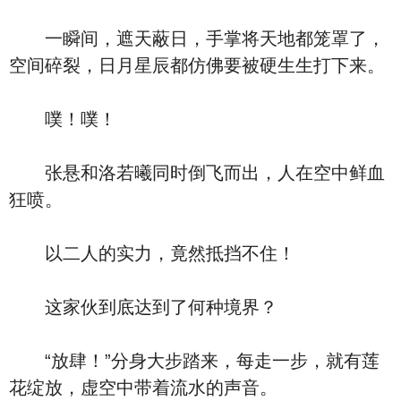
一瞬间，遮天蔽日，手掌将天地都笼罩了，
空间碎裂，日月星辰都仿佛要被硬生生打下来。
噗！噗！
张悬和洛若曦同时倒飞而出，人在空中鲜血
狂喷。
以二人的实力，竟然抵挡不住！
这家伙到底达到了何种境界？
“放肆！”分身大步踏来，每走一步，就有莲
花绽放，虚空中带着流水的声音。