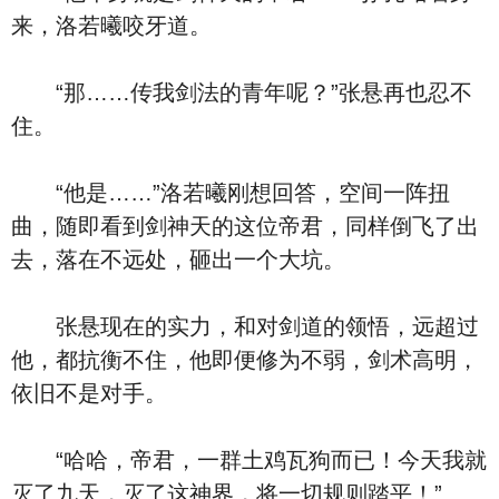
来，洛若曦咬牙道。
“那……传我剑法的青年呢？”张悬再也忍不
住。
“他是……”洛若曦刚想回答，空间一阵扭
曲，随即看到剑神天的这位帝君，同样倒飞了出
去，落在不远处，砸出一个大坑。
张悬现在的实力，和对剑道的领悟，远超过
他，都抗衡不住，他即便修为不弱，剑术高明，
依旧不是对手。
“哈哈，帝君，一群土鸡瓦狗而已！今天我就
灭了九天，灭了这神界，将一切规则踏平！”