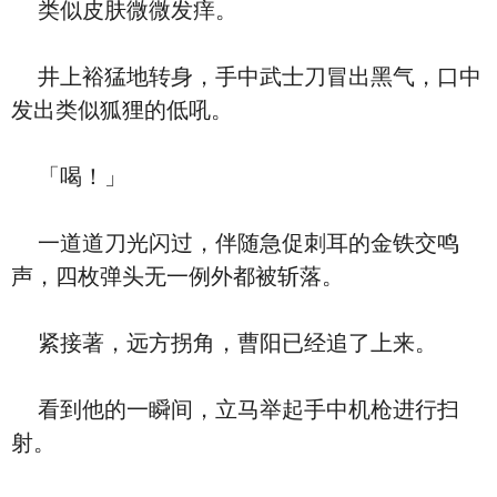
类似皮肤微微发痒。
井上裕猛地转身，手中武士刀冒出黑气，口中
发出类似狐狸的低吼。
「喝！」
一道道刀光闪过，伴随急促刺耳的金铁交鸣
声，四枚弹头无一例外都被斩落。
紧接著，远方拐角，曹阳已经追了上来。
看到他的一瞬间，立马举起手中机枪进行扫
射。