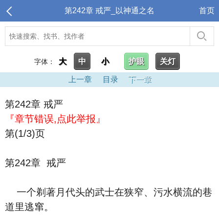
第242章 戒严_以神通之名
首页
大
中
小
护眼
关灯
字体：
上一章
目录
下一章
第242章 戒严
『章节错误,点此举报』
第(1/3)页
第242章 戒严
一个剃著月代头的武士在狭窄、污水横流的巷
道里逃窜。