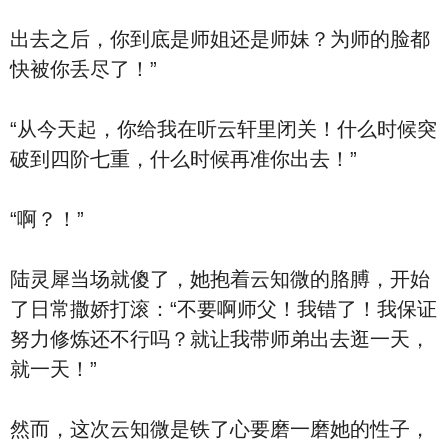
出去之后，你到底是师姐还是师妹？为师的脸都
快被你丢尽了！”
“从今天起，你给我在听云轩里闭关！什么时候突
破到四阶七重，什么时候再准你出去！”
“啊？！”
陆灵犀当场就傻了，她抱着云知微的胳膊，开始
了日常撒娇打滚：“不要啊师父！我错了！我保证
努力修炼还不行吗？就让我带师弟出去逛一天，
就一天！”
然而，这次云知微是铁了心要磨一磨她的性子，