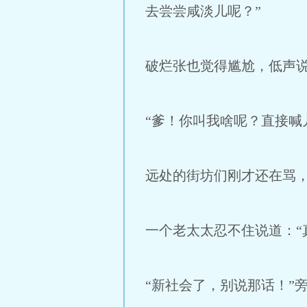
去尝尝咸淡儿呢？”
破烂张也觉得尴尬，低声说
“爹！你叫我啥呢？直接喊
远处的街坊们刚才还在骂
一个老太太忍不住说道：“
“新社会了，别说那话！”