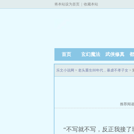
将本站设为首页
|
收藏本站
首页
玄幻魔法
武侠修真
乐文小说网
>
老头重生80年代，暴虐不孝子女
> 
推荐阅
“不写就不写，反正我接了