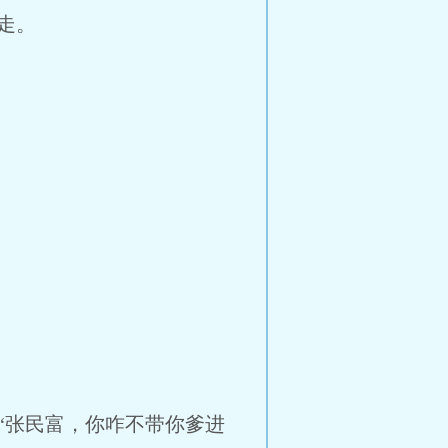
走。
“张民富，你咋不带你爹进