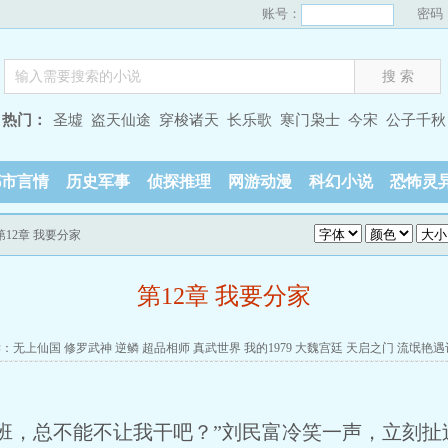
账号：
密码
热门：
圣墟
盗天仙途
穿梭诸天
长乐歌
寒门枭士
今宋
公子千秋
都市言情
历史军事
侦探推理
网游动漫
科幻小说
恐怖灵
第12章 我要分家
第12章 我要分家
读：
无上仙国
修罗武神
逆鳞
超品相师
真武世界
我的1979
大魏宫廷
天启之门
流氓艳遇
班，总不能不让我干吧？”刘民富冷笑一声，立刻扯