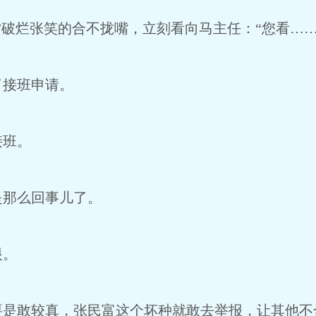
”破烂张笑的合不拢嘴，立刻看向马主任：“您看……
了接班申请。
接班。
是那么回事儿了。
眼。
要是敢较真，张民富这个坏种就敢去举报，让其他不