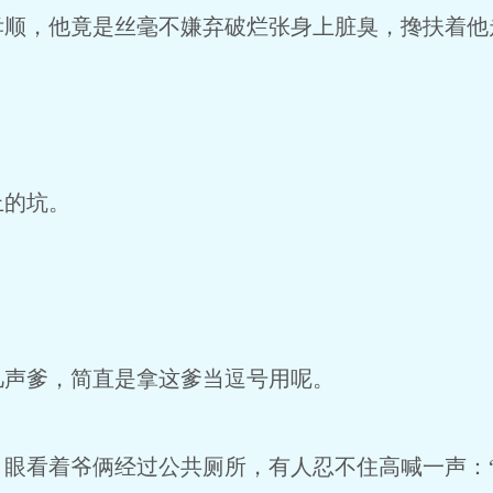
孝顺，他竟是丝毫不嫌弃破烂张身上脏臭，搀扶着他
。
上的坑。
几声爹，简直是拿这爹当逗号用呢。
，眼看着爷俩经过公共厕所，有人忍不住高喊一声：