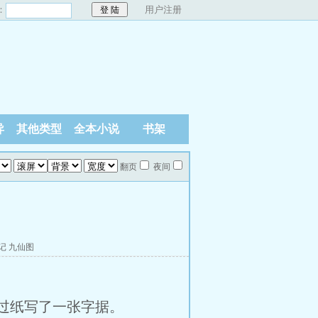
：
用户注册
异
其他类型
全本小说
书架
翻页
夜间
记
九仙图
过纸写了一张字据。