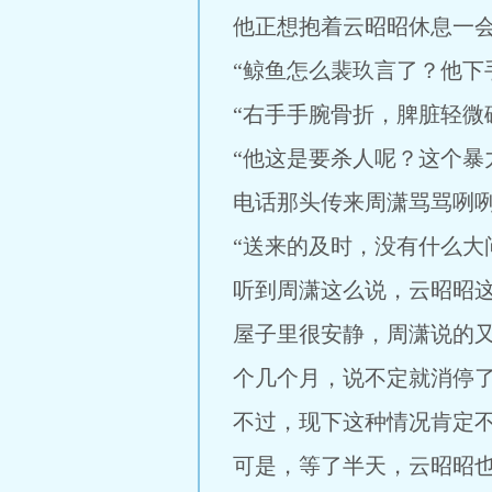
他正想抱着云昭昭休息一
“鲸鱼怎么裴玖言了？他下
“右手手腕骨折，脾脏轻微
“他这是要杀人呢？这个暴
电话那头传来周潇骂骂咧咧
“送来的及时，没有什么大
听到周潇这么说，云昭昭
屋子里很安静，周潇说的
个几个月，说不定就消停
不过，现下这种情况肯定
可是，等了半天，云昭昭