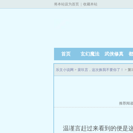
将本站设为首页
|
收藏本站
首页
玄幻魔法
武侠修真
乐文小说网
>
裴玖言，这次换我不要你了！
> 第
推荐阅
温谨言赶过来看到的便是