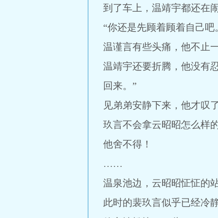
到了车上，温靖宇都还在闹
“你还是先顾着顾着自己吧
温谨言有些头痛，他不止
温靖宇还要折腾，他没有
回来。”
见弟弟安静下来，他才叹
玖言不会拿云昭昭怎么样的
他舍不得！
……
温泉池边，云昭昭怔怔的
此时的裴玖言似乎已经冷