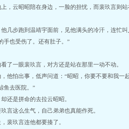
地上，云昭昭陪在身边，一脸的担忧，而裴玖言则站
，他几步跑到温靖宇面前，见他满头的冷汗，连忙叫
的手也受伤了。还有肚子。”
的看了一眼裴玖言，对方还是站在那里一动不动。
，他怕出事，低声问道：“昭昭，你要不要和我一起
鲸鱼去医院。”
，却还是拼命的去拉云昭昭。
裴玖言这么生气，自己弟弟也真能作死。
走，裴玖言连他都要揍了。