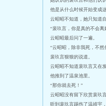
她认识的裴玖言和他们认
他是从什么时候开始变成
云昭昭不知道，她只知道
“裴玖言，你是真的不会离
云昭昭最后问了一遍。
“云昭昭，除非我死，不然
裴玖言狠狠的说道。
云昭昭不知道裴玖言又在
他推到了温泉池里。
“那你就去死！”
云昭昭没有留下欣赏裴玖
听到裴玖言踢伤了温靖宇