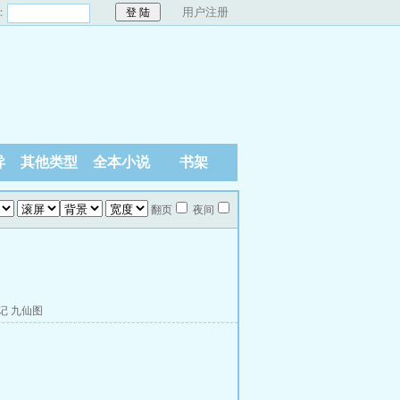
：
用户注册
异
其他类型
全本小说
书架
翻页
夜间
记
九仙图