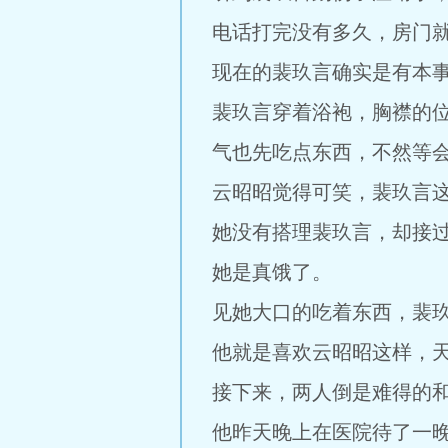
电话打完没有多久，房门
现在的裴玖言确实是有本
裴玖言穿着浴袍，胸襟的
气也先吃点东西，不然等会
云昭昭觉得可笑，裴玖言
她没有搭理裴玖言，却接
她是真饿了。
见她大口的吃着东西，裴
他就是喜欢云昭昭这样，
接下来，两人倒是难得的
他昨天晚上在医院待了一