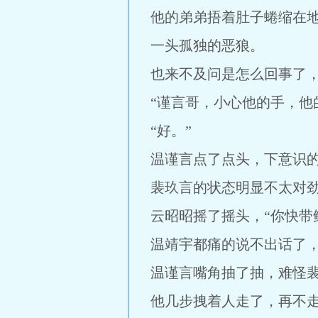
他的弟弟捂着肚子蜷缩在
一头孤独的恶狼。
也来不及问是怎么回事了
“谨言哥，小心他的手，他
“好。”
温谨言点了点头，下意识
裴玖言的状态明显不太对劲
云昭昭摇了摇头，“你快带
温靖宇都痛的说不出话了
温谨言嘴角抽了抽，难怪
他几步拽着人走了，再不