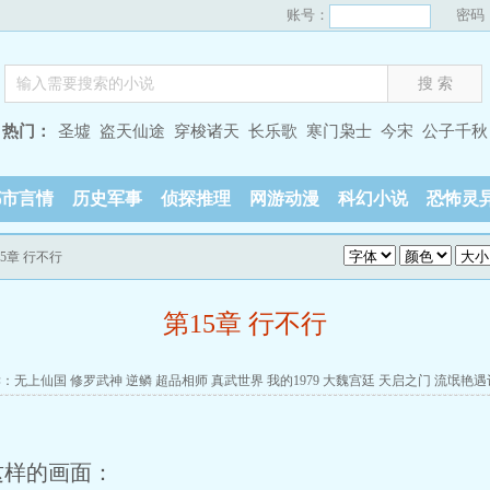
账号：
密码
热门：
圣墟
盗天仙途
穿梭诸天
长乐歌
寒门枭士
今宋
公子千秋
都市言情
历史军事
侦探推理
网游动漫
科幻小说
恐怖灵
15章 行不行
第15章 行不行
读：
无上仙国
修罗武神
逆鳞
超品相师
真武世界
我的1979
大魏宫廷
天启之门
流氓艳遇
这样的画面：