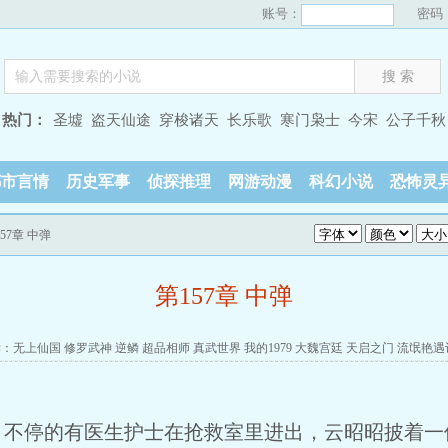
账号：
密码
热门：
圣墟
盗天仙途
穿梭诸天
长乐歌
寒门枭士
今宋
公子千秋
都市言情
历史军事
侦探推理
网游动漫
科幻小说
恐怖灵
157章 中弹
第157章 中弹
读：
无上仙国
修罗武神
逆鳞
超品相师
真武世界
我的1979
大魏宫廷
天启之门
流氓艳遇
，不停的有医生护士在抢救室里进出，云昭昭披着一