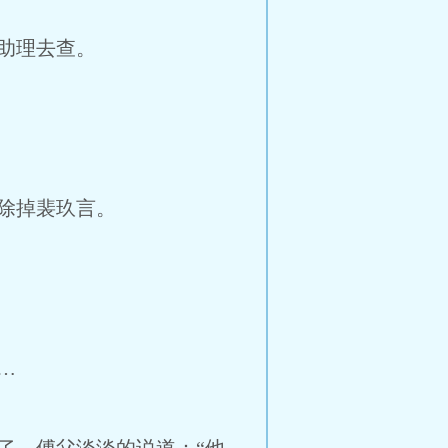
助理去查。
除掉裴玖言。
…