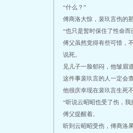
“什么？”
傅商洛大惊，裴玖言伤的
“也只是暂时保住了性命而
傅父虽然觉得有些可惜，
说死。
见儿子一脸郁闷，他皱眉道
这件事裴玖言的人一定会
他很庆幸现在裴玖言生死
“听说云昭昭也受了伤，我
傅父提醒着。
听到云昭昭受伤，傅商洛