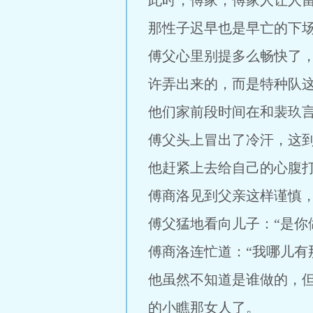
此时，傅家，傅家人让人
那性子迟早也是早亡的下场
傅父心里别提多么畅快了
许弄出来的，而是特种队
他们家前段时间在和裴玖
傅父头上冒出了冷汗，这
他赶紧上去给自己的心腹
傅商洛见到父亲这样谨慎，
傅父猛地看向儿子：“是你
傅商洛连忙道：“我哪儿有
他虽然不知道是谁做的，
的小瞧那女人了。