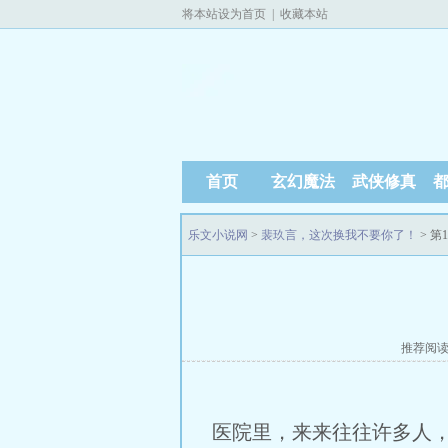
将本站设为首页
|
收藏本站
首页
玄幻魔法
武侠修真
乐文小说网
>
裴玖言，这次换我不要你了！
> 第
推荐阅
医院里，来来往往许多人