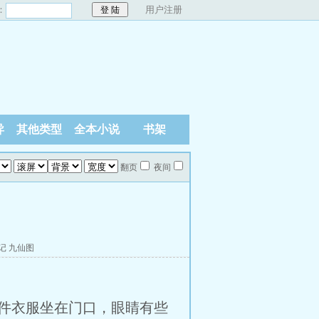
：
用户注册
异
其他类型
全本小说
书架
翻页
夜间
记
九仙图
件衣服坐在门口，眼睛有些