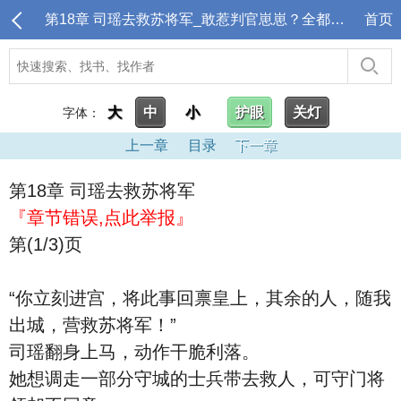
第18章 司瑶去救苏将军_敢惹判官崽崽？全都收拾下地府吧
首页
大
中
小
护眼
关灯
字体：
上一章
目录
下一章
第18章 司瑶去救苏将军
『章节错误,点此举报』
第(1/3)页
“你立刻进宫，将此事回禀皇上，其余的人，随我
出城，营救苏将军！”
司瑶翻身上马，动作干脆利落。
她想调走一部分守城的士兵带去救人，可守门将