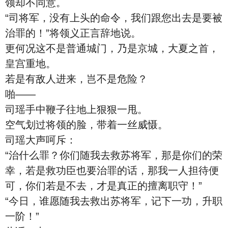
领却不同意。
“司将军，没有上头的命令，我们跟您出去是要被
治罪的！”将领义正言辞地说。
更何况这不是普通城门，乃是京城，大夏之首，
皇宫重地。
若是有敌人进来，岂不是危险？
啪——
司瑶手中鞭子往地上狠狠一甩。
空气划过将领的脸，带着一丝威慑。
司瑶大声呵斥：
“治什么罪？你们随我去救苏将军，那是你们的荣
幸，若是救功臣也要治罪的话，那我一人担待便
可，你们若是不去，才是真正的擅离职守！”
“今日，谁愿随我去救出苏将军，记下一功，升职
一阶！”