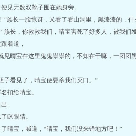
，便见无数双靴子围在她身旁。
！”族长一脸惊讶，又看了看山洞里，黑漆漆的，什
“族长，你救救我们，晴宝害死了好多人，被我们发
紧跟着道，
，就见晴宝在这里鬼鬼祟祟的，不知在干嘛，一团团
胆子看见了，晴宝便要杀我们灭口。”
罪名扣给晴宝。
走出。
眯了眯眼睛。
了晴宝，喊道，“晴宝，我们没来错地方吧！”