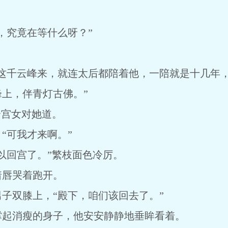
。
，究竟在等什么呀？”
到这千云峰来，就连太后都陪着他，一陪就是十几年
上，伴青灯古佛。”
个宫女对她道。
“可我才来啊。”
以回宫了。”繁枝面色冷厉。
着唇哭着跑开。
子双膝上，“殿下，咱们该回去了。”
撑起消瘦的身子，他安安静静地垂眸看着。