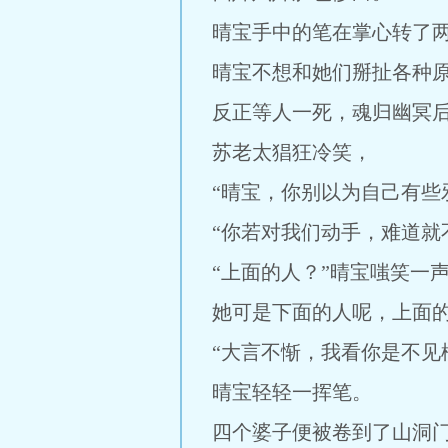
晴宝手中的笔在掌心转了两
晴宝不想和她们掰扯各种
反正等人一死，魂归幽冥
苏老太猖狂冷笑，
“晴宝，你别以为自己有些
“你若对我们动手，难道就
“上面的人？”晴宝嗤笑一
她可是下面的人呢，上面
“大言不惭，我看你是不见
晴宝轻轻一挥笔。
四个婆子便被卷到了山洞