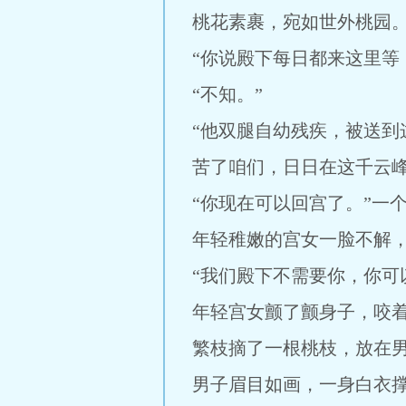
桃花素裹，宛如世外桃园
“你说殿下每日都来这里等
“不知。”
“他双腿自幼残疾，被送
苦了咱们，日日在这千云峰
“你现在可以回宫了。”一
年轻稚嫩的宫女一脸不解，
“我们殿下不需要你，你可
年轻宫女颤了颤身子，咬
繁枝摘了一根桃枝，放在男
男子眉目如画，一身白衣