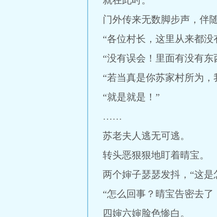
就在此时。
门外传来无数脚步声，伴
“各位村长，这里从来都没
“没有误会！里面有没有东
“若当真是你苏家村所为，
“就是就是！”
……
苏老夫人逃无可逃。
转头恶狠狠地盯着晴宝。
两个婶子瑟瑟发抖，“这是
“怎么回事？晴宝告密去了
四婶六婶脸色惨白。