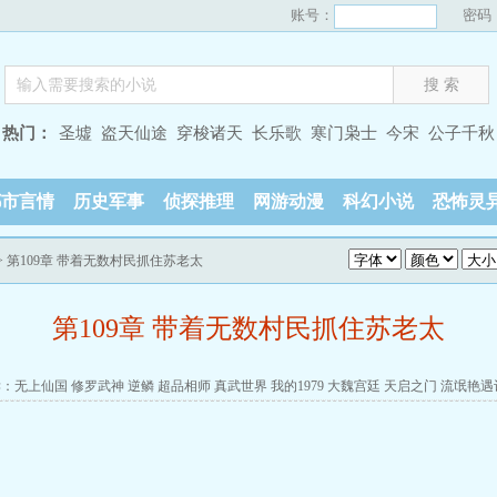
账号：
密码
热门：
圣墟
盗天仙途
穿梭诸天
长乐歌
寒门枭士
今宋
公子千秋
都市言情
历史军事
侦探推理
网游动漫
科幻小说
恐怖灵
> 第109章 带着无数村民抓住苏老太
第109章 带着无数村民抓住苏老太
读：
无上仙国
修罗武神
逆鳞
超品相师
真武世界
我的1979
大魏宫廷
天启之门
流氓艳遇