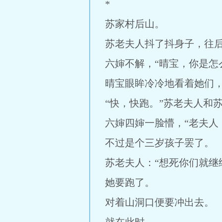
*
苏家村后山。
苏老夫人抖了抖身子，往
六婶不解，“晴宝，你是怎
晴宝眼眸冷冷地看着她们
“快，快跑。”苏老夫人和
六婶四婶一脸懵，“老夫人
不过是个三岁孩子罢了。
苏老夫人：“想死你们就继
她要跑了。
对着山洞口便要冲出去。