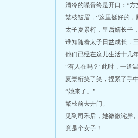
清冷的嗓音终是开口：“方
繁枝皱眉，“这里挺好的，
太子夏景桁，皇后嫡长子
谁知随着太子日益成长，
他们已经在这儿生活十几
“有人在吗？”此时，一道
夏景桁笑了笑，捏紧了手
“她来了。”
繁枝前去开门。
见到司禾后，她微微诧异
竟是个女子！