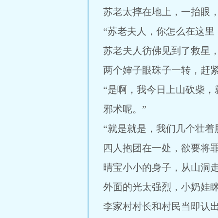
苏老太摔在地上，一抬眼
“苏老夫人，你怎么在这里
苏老夫人彷佛见到了救星，
两个婶子眼珠子一转，赶
“是啊，我今日上山砍柴
邪术呢。”
“就是就是，我们几个壮着
四人抱团在一处，欲要将
晴宝小小的身子，从山洞
外面的光太强烈，小奶娃
李家村村长和村民当即认出