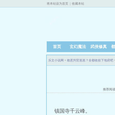
将本站设为首页
|
收藏本站
首页
玄幻魔法
武侠修真
乐文小说网
>
敢惹判官崽崽？全都收拾下地府吧
推荐阅
镇国寺千云峰。