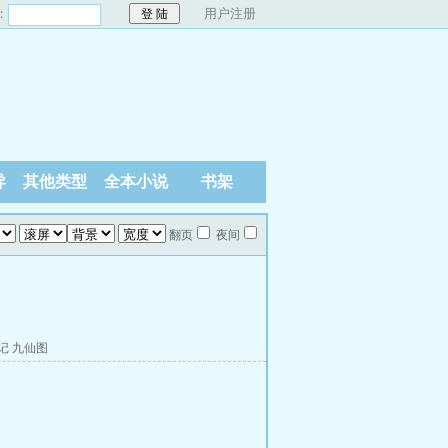
：
用户注册
异
其他类型
全本小说
书架
翻页
夜间
记
九仙图