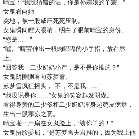
晴宝：“我没猜错的话，你是孙姨娘的丫鬟。”
女鬼看向她。
突地，被一股威压死死压制。
女鬼瞬间瞪大眼睛，明白了眼前晴宝的身份。
“您是……”
“嘘。”晴宝伸出一根肉嘟嘟的小手指，放在唇
上。
“回答我，二少奶奶小产，是不是你推的？”
女鬼阴恻恻看向苏梦雪。
苏梦雪疯狂摇头，“不，不是我……”
“我没说是你……”女鬼的笑容越发阴森。
看得身旁的二少爷和二少奶奶浑身起鸡皮疙瘩，
生出一股寒凉之意。
晴宝啪一声扇在女鬼脸上，“装你丫的！”
女鬼捂脸委屈，“是苏梦雪夫君推的，因为我上他