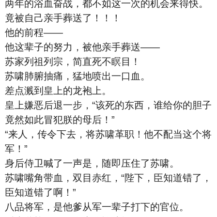
两年的浴血奋战，都不如这一次的机会来得快。
竟被自己亲手葬送了！！！
他的前程——
他这辈子的努力，被他亲手葬送——
苏家列祖列宗，简直死不瞑目！
苏啸肺腑抽痛，猛地喷出一口血。
差点溅到皇上的龙袍上。
皇上嫌恶后退一步，“该死的东西，谁给你的胆子
竟然如此冒犯朕的母后！”
“来人，传令下去，将苏啸革职！他不配当这个将
军！”
身后侍卫喊了一声是，随即压住了苏啸。
苏啸嘴角带血，双目赤红，“陛下，臣知道错了，
臣知道错了啊！”
八品将军，是他爹从军一辈子打下的官位。