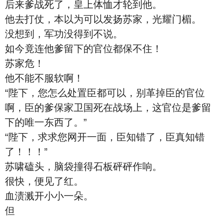
后来爹战死了，皇上体恤才轮到他。
他去打仗，本以为可以发扬苏家，光耀门楣。
没想到，军功没得到不说。
如今竟连他爹留下的官位都保不住！
苏家危！
他不能不服软啊！
“陛下，您怎么处置臣都可以，别革掉臣的官位
啊，臣的爹保家卫国死在战场上，这官位是爹留
下的唯一东西了。”
“陛下，求求您网开一面，臣知错了，臣真知错
了！！！”
苏啸磕头，脑袋撞得石板砰砰作响。
很快，便见了红。
血渍溅开小小一朵。
但