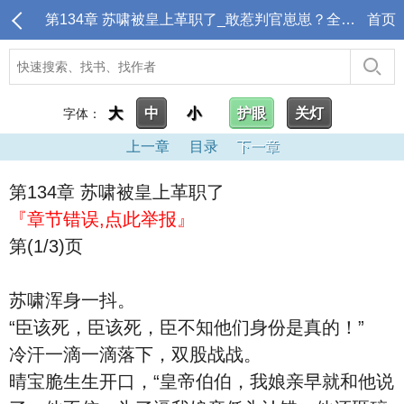
第134章 苏啸被皇上革职了_敢惹判官崽崽？全都收拾下地府吧
首页
大
中
小
护眼
关灯
字体：
上一章
目录
下一章
第134章 苏啸被皇上革职了
『章节错误,点此举报』
第(1/3)页
苏啸浑身一抖。
“臣该死，臣该死，臣不知他们身份是真的！”
冷汗一滴一滴落下，双股战战。
晴宝脆生生开口，“皇帝伯伯，我娘亲早就和他说