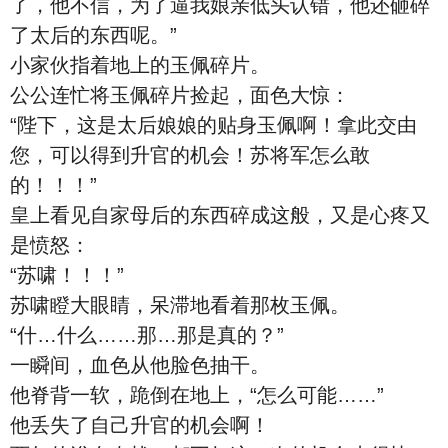
了，他不信，为了逼我娘亲低头认错，他还砸碎
了太后的东西呢。”
小家伙指着地上的玉佩碎片。
公公连忙将玉佩碎片捡起，面色大惊：
“陛下，这是太后娘娘的贴身玉佩啊！拿此交由
您，可以得到升官的机会！苏将军怎么敢
的！！！”
皇上看见自家母后的东西碎成这般，又是心疼又
是愤怒：
“苏啸！！！”
苏啸瞪大眼睛，呆滞地看着那枚玉佩。
“什…什么……那…那是真的？”
一瞬间，血色从他脸色抽干。
他脊背一软，跪倒在地上，“怎么可能……”
他丢失了自己升官的机会啊！