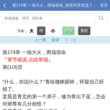
第174章 一场大火，两场宿命_敢惹判官崽崽？全都收拾下地府吧
首页
大
中
小
护眼
关灯
字体：
上一章
目录
下一章
第174章 一场大火，两场宿命
『章节错误,点此举报』
第(1/3)页
“什么，你说什么？”青绘微眯眼眸，怀疑自己听
错了。
棠晨是青玄的第一个弟子，修为青出于蓝，怎会
对师尊有几分怨怪？