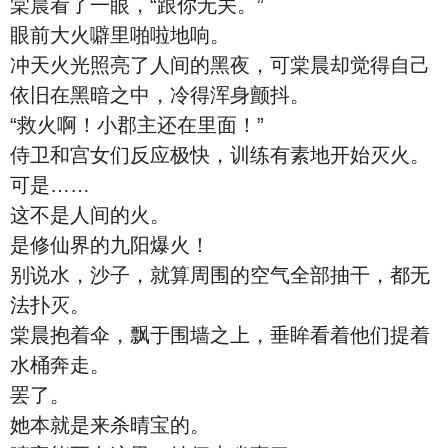
棠晨看了一眼，“跟你无关。”
眼前大火噼里啪啦地响。
冲天火光照亮了人间的黑夜，可棠晨却觉得自己
依旧在黑暗之中，冷得浑身颤抖。
“救火啊！小郡主还在里面！”
侍卫和宫女们反应极快，训练有素地开始灭火。
可是……
这不是人间的火。
是修仙界的九阳爆火！
别说水，沙子，就算周围的空气全部抽干，都无
法扑灭。
棠晨抱着伞，飘于围墙之上，垂眸看着他们提着
水桶奔走。
罢了。
她本就是来杀晴宝的。