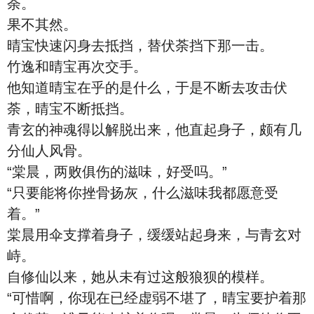
荼。
果不其然。
晴宝快速闪身去抵挡，替伏荼挡下那一击。
竹逸和晴宝再次交手。
他知道晴宝在乎的是什么，于是不断去攻击伏
荼，晴宝不断抵挡。
青玄的神魂得以解脱出来，他直起身子，颇有几
分仙人风骨。
“棠晨，两败俱伤的滋味，好受吗。”
“只要能将你挫骨扬灰，什么滋味我都愿意受
着。”
棠晨用伞支撑着身子，缓缓站起身来，与青玄对
峙。
自修仙以来，她从未有过这般狼狈的模样。
“可惜啊，你现在已经虚弱不堪了，晴宝要护着那