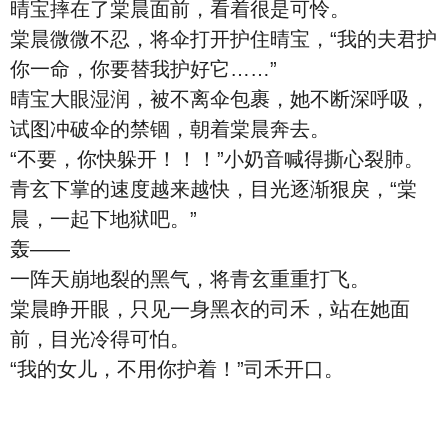
晴宝摔在了棠晨面前，看着很是可怜。
棠晨微微不忍，将伞打开护住晴宝，“我的夫君护
你一命，你要替我护好它……”
晴宝大眼湿润，被不离伞包裹，她不断深呼吸，
试图冲破伞的禁锢，朝着棠晨奔去。
“不要，你快躲开！！！”小奶音喊得撕心裂肺。
青玄下掌的速度越来越快，目光逐渐狠戾，“棠
晨，一起下地狱吧。”
轰——
一阵天崩地裂的黑气，将青玄重重打飞。
棠晨睁开眼，只见一身黑衣的司禾，站在她面
前，目光冷得可怕。
“我的女儿，不用你护着！”司禾开口。