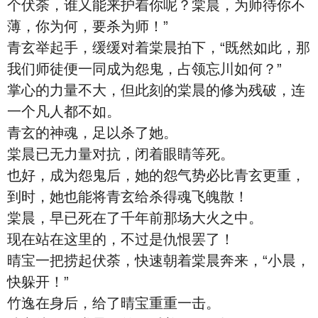
个伏荼，谁又能来护着你呢？棠晨，为师待你不
薄，你为何，要杀为师！”
青玄举起手，缓缓对着棠晨拍下，“既然如此，那
我们师徒便一同成为怨鬼，占领忘川如何？”
掌心的力量不大，但此刻的棠晨的修为残破，连
一个凡人都不如。
青玄的神魂，足以杀了她。
棠晨已无力量对抗，闭着眼睛等死。
也好，成为怨鬼后，她的怨气势必比青玄更重，
到时，她也能将青玄给杀得魂飞魄散！
棠晨，早已死在了千年前那场大火之中。
现在站在这里的，不过是仇恨罢了！
晴宝一把捞起伏荼，快速朝着棠晨奔来，“小晨，
快躲开！”
竹逸在身后，给了晴宝重重一击。