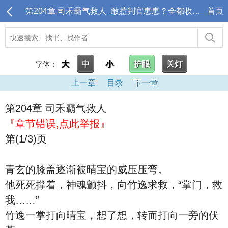
第204章 司禾霸气救人_敢惹判官崽崽？全都收拾下地府吧
首页
大
中
小
护眼
关灯
字体：
上一章
目录
下一章
第204章 司禾霸气救人
『章节错误,点此举报』
第(1/3)页
青玄的膝盖逐渐被晴宝的威压压弯。
他死死撑着，神魂颤抖，向竹逸求救，“掌门，救
我……”
竹逸一掌打向晴宝，想了想，转而打向一旁的伏