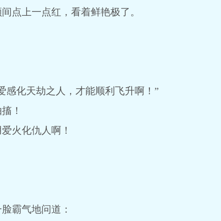
额间点上一点红，看着鲜艳极了。
爱感化天劫之人，才能顺利飞升啊！”
抽搐！
用爱火化仇人啊！
一脸霸气地问道：