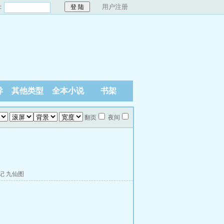
：
用户注册
异
其他类型
全本小说
书架
翻页
夜间
记
九仙图