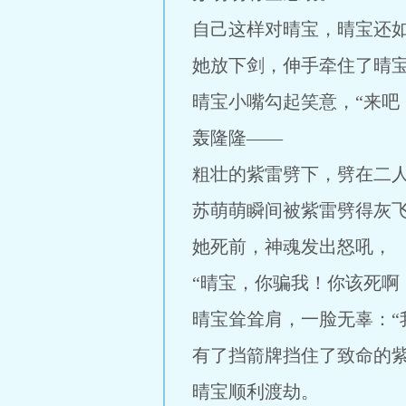
自己这样对晴宝，晴宝还
她放下剑，伸手牵住了晴
晴宝小嘴勾起笑意，“来吧
轰隆隆——
粗壮的紫雷劈下，劈在二
苏萌萌瞬间被紫雷劈得灰
她死前，神魂发出怒吼，
“晴宝，你骗我！你该死啊
晴宝耸耸肩，一脸无辜：“
有了挡箭牌挡住了致命的
晴宝顺利渡劫。