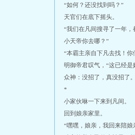
“如何？还没找到吗？”
天官们在底下摇头。
“我们在凡间搜寻了一年
小天帝你去哪？”
“本霸主亲自下凡去找！你
明御帝君叹气，“这已经是
众神：没招了，真没招了
*
小家伙咻一下来到凡间。
回到娘亲家里。
“嘿嘿，娘亲，我回来陪娘