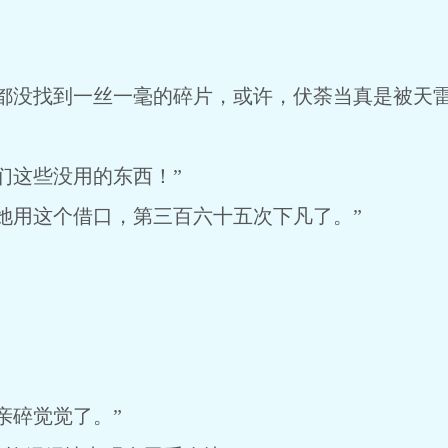
，都没找到一丝一毫的碎片，或许，伏荼当真是被天
们这些没用的东西！”
她用这个借口，第三百六十五次下凡了。”
。
亲碎觉觉了。”