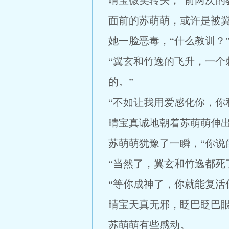
晴宝微笑转头，“前两次的
面前的苏萌萌，或许是被
她一脸恶毒，“什么教训？
“翼玄和竹逸的飞升，一
的。”
“不如让我用爱感化你，你
晴宝真诚地朝着苏萌萌伸
苏萌萌犹豫了一瞬，“你说
“当然了，翼玄和竹逸都死
“等你成神了，你就能复活
晴宝天真无邪，眨巴眨巴
苏萌萌有些感动。