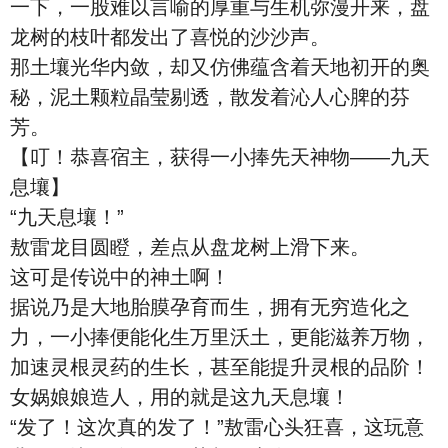
一下，一股难以言喻的厚重与生机弥漫开来，盘
龙树的枝叶都发出了喜悦的沙沙声。
那土壤光华内敛，却又仿佛蕴含着天地初开的奥
秘，泥土颗粒晶莹剔透，散发着沁人心脾的芬
芳。
【叮！恭喜宿主，获得一小捧先天神物——九天
息壤】
“九天息壤！”
敖雷龙目圆瞪，差点从盘龙树上滑下来。
这可是传说中的神土啊！
据说乃是大地胎膜孕育而生，拥有无穷造化之
力，一小捧便能化生万里沃土，更能滋养万物，
加速灵根灵药的生长，甚至能提升灵根的品阶！
女娲娘娘造人，用的就是这九天息壤！
“发了！这次真的发了！”敖雷心头狂喜，这玩意