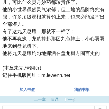
儿，可比什么灵丹妙药都珍贵多了。
他的小世界虽然灵气浓郁，但土地的品阶终究有
限，许多顶级灵根就算钓上来，也未必能发挥出
全部潜力。
有了这九天息壤，那就不一样了！
他不再犹豫，龙爪捧起那团九色神土，小心翼翼
地来到盘龙树下。
他将九天息壤均匀地挥洒在盘龙树方圆百丈的
(本章未完,请翻页)
记住手机版网址：m.lewenn.net
加入书签
我的书架
上一章
目录
下一章