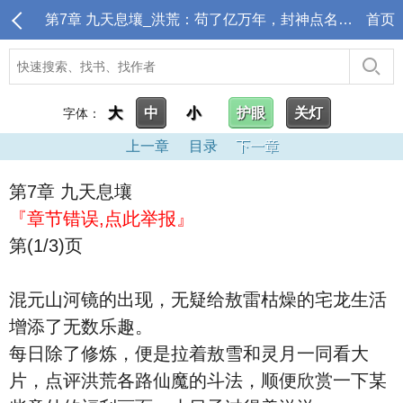
第7章 九天息壤_洪荒：苟了亿万年，封神点名清算
首页
大
中
小
护眼
关灯
字体：
上一章
目录
下一章
第7章 九天息壤
『章节错误,点此举报』
第(1/3)页
混元山河镜的出现，无疑给敖雷枯燥的宅龙生活
增添了无数乐趣。
每日除了修炼，便是拉着敖雪和灵月一同看大
片，点评洪荒各路仙魔的斗法，顺便欣赏一下某