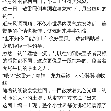
些意外的福利画面，小日子过得美滋滋。
这一日，敖雷照例盘踞在盘龙树下，甩出虚幻的
钓竿。
近来风调雨顺，不仅小世界内灵气愈发浓郁，连
带他的心情也极佳，修炼起来事半功倍。
“也不知今日能钓上什么好宝贝。”敖雷嘀咕着，
龙爪轻轻一抖钓竿。
忽然，钓竿猛地一沉，与以往钓到法宝或者灵根
的感觉都不同，这次更像是一股纯粹的、蕴含着
无尽生机的厚重之力。
“哦？”敖雷来了精神，龙力运转，小心翼翼地收
线。
随着钓线被缓缓拉回，一团散发着九色光辉，约
莫脸盆大小的土壤，从虚空中被拖拽了出来。
这团土壤一出现，整个小世界都仿佛轻轻震颤了