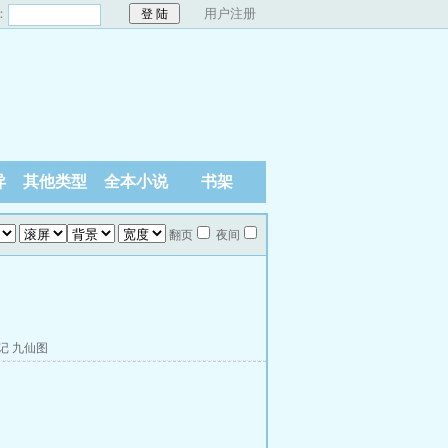
：
用户注册
异
其他类型
全本小说
书架
翻页
夜间
记
九仙图