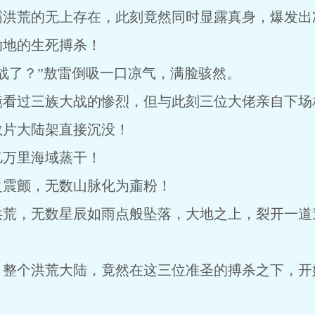
霸洪荒的无上存在，此刻竟然同时显露真身，爆发出
动地的生死搏杀！
战了？”敖雷倒吸一口凉气，满脸骇然。
镜看过三族大战的惨烈，但与此刻三位大佬亲自下场
数片大陆架直接沉没！
亿万里海域蒸干！
之震颤，无数山脉化为齑粉！
洪荒，无数星辰如雨点般坠落，大地之上，裂开一道
，整个洪荒大陆，竟然在这三位准圣的搏杀之下，开