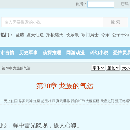
账号：
密码
热门：
圣墟
盗天仙途
穿梭诸天
长乐歌
寒门枭士
今宋
公子千秋
都市言情
历史军事
侦探推理
网游动漫
科幻小说
恐怖灵
> 第20章 龙族的气运
第20章 龙族的气运
读：
无上仙国
修罗武神
逆鳞
超品相师
真武世界
我的1979
大魏宫廷
天启之门
流氓艳遇
双眼，眸中雷光隐现，摄人心魄。