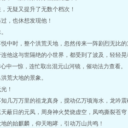
性，无疑又提升了无数个档次！
路过，也休想发现他！
珠。
喜悦中时，整个洪荒天地，忽然传来一阵剧烈无比的
于连他这与世隔绝的小世界，都受到了波及，轻轻晃
雷心中一惊，连忙取出混元山河镜，催动法力查看。
出洪荒大地的景象。
无光！
不知几万万里的祖龙真身，搅动亿万顷海水，龙吟震
遮天蔽日的元凤，周身神火焚烧虚空，凤鸣撕裂苍穹
大地的始麒麟，仰天咆哮，引动万山共鸣！