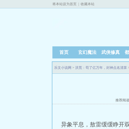
将本站设为首页
|
收藏本站
首页
玄幻魔法
武侠修真
乐文小说网
>
洪荒：苟了亿万年，封神点名清算
推荐阅
异象平息，敖雷缓缓睁开