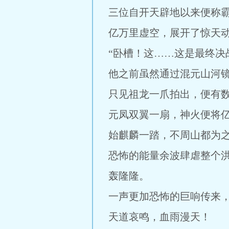
三位自开天辟地以来便称
亿万里虚空，展开了惊天
“卧槽！这……这是最终决
他之前虽然通过混元山河
只见祖龙一爪拍出，便有
元凤双翼一扇，神火便将
始麒麟一踏，不周山都为
恐怖的能量余波肆虐整个
轰隆隆。
一声更加恐怖的巨响传来
天道哀鸣，血雨漫天！