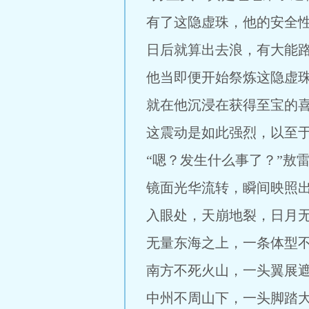
有了这隐虚珠，他的安全
日后就算出去浪，有大能
他当即便开始祭炼这隐虚
就在他沉浸在获得至宝的
这震动是如此强烈，以至
“嗯？发生什么事了？”敖
镜面光华流转，瞬间映照
入眼处，天崩地裂，日月
无量东海之上，一条体型
南方不死火山，一头翼展
中州不周山下，一头脚踏