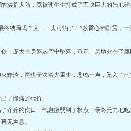
摧的洪荒大陆，竟被硬生生打成了五块巨大的陆地碎
最终结局吗？太……太可怕了！”敖雷心神剧震，一
。
重创，庞大的身躯从空中坠落，奄奄一息地死在了麒
神火黯淡，再也无法浴火重生，悲鸣一声，坠入了南
付出了惨痛的代价。
满了狰狞的伤口，气息微弱到了极点，最终无力地咆
，再无声息。