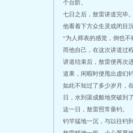
个台阶。
七日之后，敖雷讲道完毕
他看着下方众生灵或闭目
“为人师表的感觉，倒也不
而他自己，在这次讲道过
讲道结束后，敖雷便再次
道果，闲暇时便甩出虚幻
如此不知过了多少岁月，
日，水到渠成般地突破到
这一日，敖雷照常垂钓。
钓竿猛地一沉，与以往钓