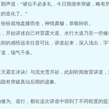
，朗声道：“诸位不必多礼，今日我侥幸突破，略有
的造化了。”
，纷纷就地盘膝而坐，神情肃穆，恭敬聆听。
上，开始讲述自己对雷霆大道、水行大道乃至一些修
法则的感悟远非往昔可比，讲道起来，深入浅出，字
万道，瑞气千条。
《天霜玄冰诀》与流光雪月衫，此刻听闻敖雷讲道，
隐隐有突破真仙后期的迹象。
的修为、道行，都在这次讲道中得到了不同程度的提