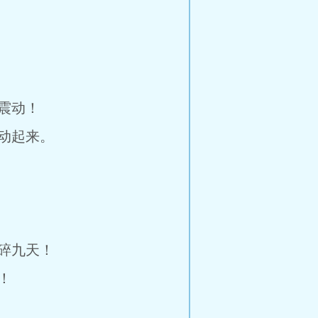
震动！
动起来。
碎九天！
！