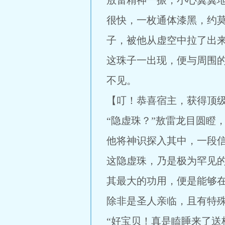
敖雷精神一振，小心翼翼
很快，一枚通体漆黑，约
子，被他从虚空中拉了出
这珠子一出现，便与周围
不见。
【叮！恭喜宿主，获得顶
“隐虚珠？”敖雷龙目圆瞪
他将神识探入其中，一段
这隐虚珠，乃是极为罕见
其最大的功用，便是能够
除非是圣人亲临，且有特
“好宝贝！真是瞌睡来了送