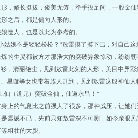
人形，修长挺拔，俊美无俦，举手投足间，一股金仙
化形之后，都是偏向人形的。
娘娘造人，也是以此为参考的。
小姑娘不是轻轻松松？”敖雷摸了摸下巴，对自己这
修炼的生灵都被方才那浩大的突破异象惊动，纷纷朝
月衫，清丽绝尘，见到敖雷此刻的人形，美目中异彩
薇、星璇等女也带着族人赶到，见到敖雷这般神仙人
上仙（道兄）突破金仙，仙道永昌！”
雷身上的气息比之前强大了很多，那种威压，让她们
更是震撼不已，先前只知敖雷深不可测，如今亲眼见
何等粗壮的大腿。