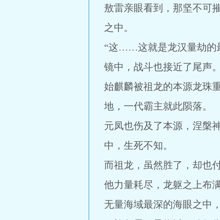
敖雷亲眼看到，那坚不可
之中。
“这……这就是龙汉量劫的
镜中，战斗也接近了尾声
始麒麟被祖龙的本源龙珠
地，一代霸主就此陨落。
元凤也伤及了本源，涅槃
中，生死不知。
而祖龙，虽然胜了，却也
他力量耗尽，龙躯之上布
无量海域最深的海眼之中