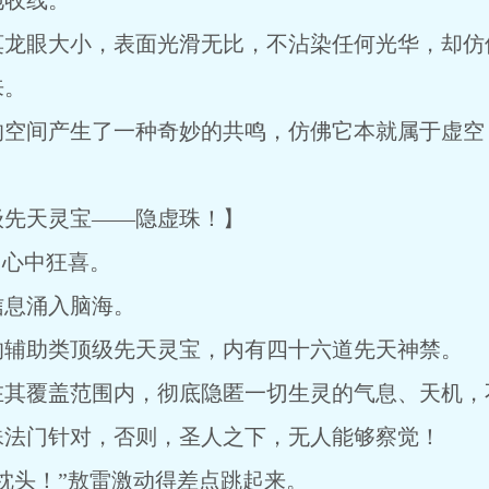
地收线。
莫龙眼大小，表面光滑无比，不沾染任何光华，却仿
来。
的空间产生了一种奇妙的共鸣，仿佛它本就属于虚空
级先天灵宝——隐虚珠！】
，心中狂喜。
信息涌入脑海。
的辅助类顶级先天灵宝，内有四十六道先天神禁。
在其覆盖范围内，彻底隐匿一切生灵的气息、天机，
殊法门针对，否则，圣人之下，无人能够察觉！
枕头！”敖雷激动得差点跳起来。