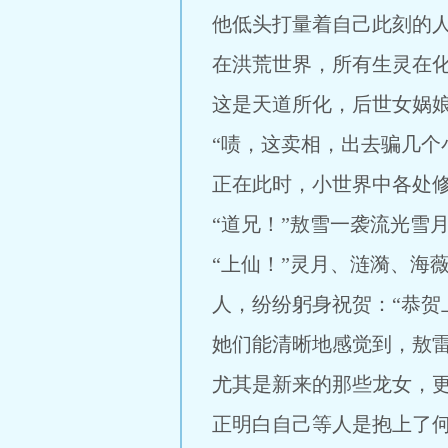
他低头打量着自己此刻的
在洪荒世界，所有生灵在
这是天道所化，后世女娲
“啧，这卖相，出去骗几个
正在此时，小世界中各处
“道兄！”敖雪一袭流光雪
“上仙！”灵月、涟漪、海
人，纷纷躬身祝贺：“恭贺
她们能清晰地感觉到，敖
尤其是新来的那些龙女，
正明白自己等人是抱上了