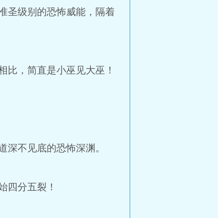
准圣级别的恐怖威能，隔着
相比，简直是小巫见大巫！
道深不见底的恐怖深渊。
始四分五裂！