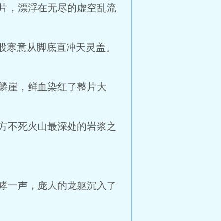
片，漂浮在无尽的虚空乱流
股寒意从脚底直冲天灵盖。
麟崖，鲜血染红了整片大
方不死火山最深处的岩浆之
哮一声，庞大的龙躯沉入了