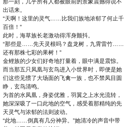
那一刻，几乎所有人都被眼前的景象震撼得说不
出话来。
“天啊！这里的灵气……比我们族地浓郁了何止千
百倍！”
此时，海草族长老激动得浑身颤抖。
“那些是……先天灵根吗？盘龙树，九霄雷竹……
还有那株七彩的果树！”
金鲤族的少女们好奇地打量着，眼中满是震惊。
而当那五只凤凰与玄鸟进入小世界时，即便是她
们这些见惯了大场面的飞禽一族，也不禁凤目圆
睁，玄鸟清鸣。
为首的水凤凰，身姿优雅，羽翼之上水光流转，
她深深吸了一口此地的空气，感受着那精纯的先
天灵气与浓郁的法则波动。
“此地……倒真有几分神异。”她清冷的声音中带