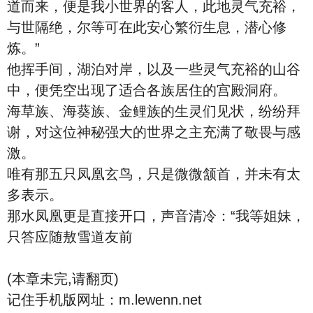
道而来，便是我小世界的客人，此地灵气充裕，
与世隔绝，尔等可在此安心繁衍生息，潜心修
炼。”
他挥手间，湖泊对岸，以及一些灵气充裕的山谷
中，便凭空出现了适合各族居住的宫殿洞府。
海草族、海葵族、金鲤族的生灵们见状，纷纷拜
谢，对这位神秘强大的世界之主充满了敬畏与感
激。
唯有那五只凤凰玄鸟，只是微微颔首，并未有太
多表示。
那水凤凰更是直接开口，声音清冷：“我等姐妹，
只答应随敖雪道友前
(本章未完,请翻页)
记住手机版网址：m.lewenn.net