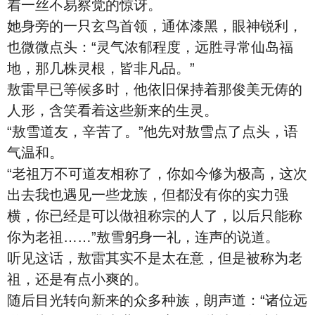
着一丝不易察觉的惊讶。
她身旁的一只玄鸟首领，通体漆黑，眼神锐利，
也微微点头：“灵气浓郁程度，远胜寻常仙岛福
地，那几株灵根，皆非凡品。”
敖雷早已等候多时，他依旧保持着那俊美无俦的
人形，含笑看着这些新来的生灵。
“敖雪道友，辛苦了。”他先对敖雪点了点头，语
气温和。
“老祖万不可道友相称了，你如今修为极高，这次
出去我也遇见一些龙族，但都没有你的实力强
横，你已经是可以做祖称宗的人了，以后只能称
你为老祖……”敖雪躬身一礼，连声的说道。
听见这话，敖雷其实不是太在意，但是被称为老
祖，还是有点小爽的。
随后目光转向新来的众多种族，朗声道：“诸位远