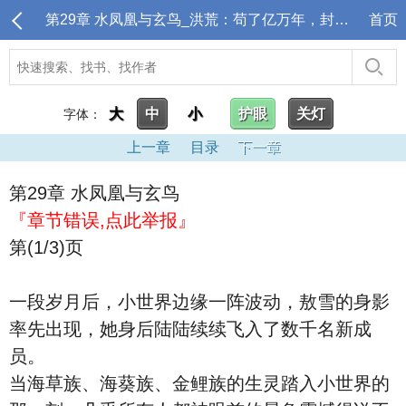
第29章 水凤凰与玄鸟_洪荒：苟了亿万年，封神点名清算
首页
大
中
小
护眼
关灯
字体：
上一章
目录
下一章
第29章 水凤凰与玄鸟
『章节错误,点此举报』
第(1/3)页
一段岁月后，小世界边缘一阵波动，敖雪的身影
率先出现，她身后陆陆续续飞入了数千名新成
员。
当海草族、海葵族、金鲤族的生灵踏入小世界的