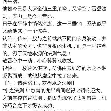
闲生活。
他如今已是大罗金仙三重顶峰，又掌控了雷霆法
则，实力已然今非昔比。
日子在平静中悄然流逝。这一日垂钓，系统似乎
又给他来了一个惊喜。
钓竿上传来一股与之前截然不同的玄奥波动，并
非法宝的凌厉，也非灵根的生机，而是一种纯粹
的、源于天地本源的法则气息！
敖雷心中一动，小心翼翼地收线。
很快，一枚通体湛蓝，仿佛由最纯净的水之本源
凝聚而成，被他从虚空中拉了出来。
【叮！恭喜宿主，获得水之法则】
“水之法则！”敖雷的龙眼瞬间瞪得比铜铃还大。
之前掌控雷霆法则，是因为炼化了太初雷霆，机
缘巧合之下才得以成功。