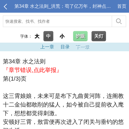
第34章 水之法则_洪荒：苟了亿万年，封神点名清算
首页
大
中
小
护眼
关灯
字体：
上一章
目录
下一章
第34章 水之法则
『章节错误,点此举报』
第(1/3)页
这三霄娘娘，未来可是布下九曲黄河阵，连阐教
十二金仙都敢削的猛人，如今被自己提前收入麾
下，想想都觉得刺激。
安顿好三霄，敖雷便再次进入了闭关与垂钓的悠