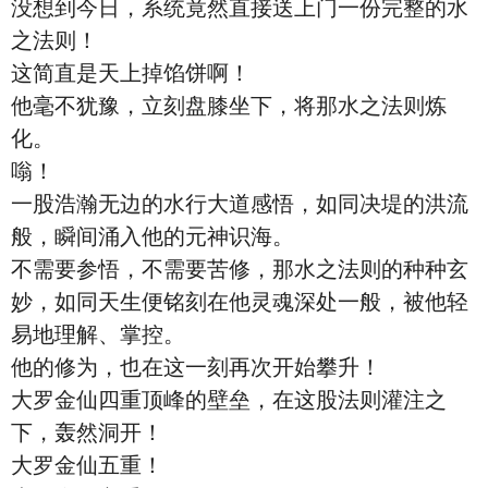
没想到今日，系统竟然直接送上门一份完整的水
之法则！
这简直是天上掉馅饼啊！
他毫不犹豫，立刻盘膝坐下，将那水之法则炼
化。
嗡！
一股浩瀚无边的水行大道感悟，如同决堤的洪流
般，瞬间涌入他的元神识海。
不需要参悟，不需要苦修，那水之法则的种种玄
妙，如同天生便铭刻在他灵魂深处一般，被他轻
易地理解、掌控。
他的修为，也在这一刻再次开始攀升！
大罗金仙四重顶峰的壁垒，在这股法则灌注之
下，轰然洞开！
大罗金仙五重！