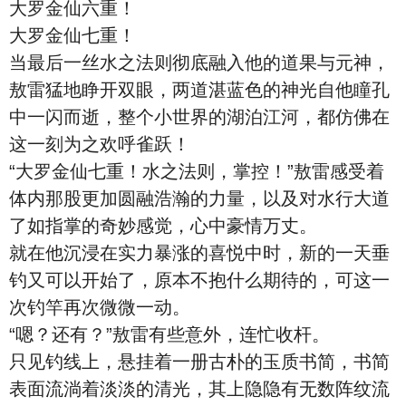
大罗金仙六重！
大罗金仙七重！
当最后一丝水之法则彻底融入他的道果与元神，
敖雷猛地睁开双眼，两道湛蓝色的神光自他瞳孔
中一闪而逝，整个小世界的湖泊江河，都仿佛在
这一刻为之欢呼雀跃！
“大罗金仙七重！水之法则，掌控！”敖雷感受着
体内那股更加圆融浩瀚的力量，以及对水行大道
了如指掌的奇妙感觉，心中豪情万丈。
就在他沉浸在实力暴涨的喜悦中时，新的一天垂
钓又可以开始了，原本不抱什么期待的，可这一
次钓竿再次微微一动。
“嗯？还有？”敖雷有些意外，连忙收杆。
只见钓线上，悬挂着一册古朴的玉质书简，书简
表面流淌着淡淡的清光，其上隐隐有无数阵纹流