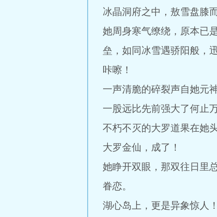
冰晶洞府之中，敖雪盘膝
她周身寒气缭绕，原本已
垒，如同冰雪遇骄阳般，
咔嚓！
一声清脆的碎裂声自她元
一股远比先前强大了何止
不朽不灭的大罗道果在她
大罗金仙，成了！
她睁开双眼，那双往日里
眷恋。
湖心岛上，更是异象惊人