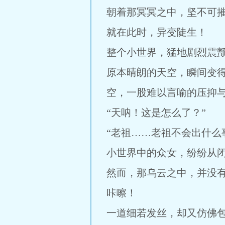
朝着那冥冥之中，坚不可
就在此时，异变陡生！
整个小世界，猛地剧烈震
原本晴朗的天空，瞬间变
空，一股难以言喻的压抑
“天呐！这是怎么了？”
“老祖……老祖不会出什么
小世界中的众女，纷纷从
然而，那乌云之中，并没
咔嚓！
一道细若发丝，却又仿佛