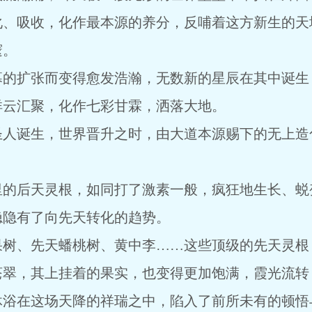
化、吸收，化作最本源的养分，反哺着这方新生的天
邃。
幕的扩张而变得愈发浩瀚，无数新的星辰在其中诞生
祥云汇聚，化作七彩甘霖，洒落大地。
圣人诞生，世界晋升之时，由大道本源赐下的无上造
。
里的后天灵根，如同打了激素一般，疯狂地生长、蜕
隐隐有了向先天转化的趋势。
果树、先天蟠桃树、黄中李……这些顶级的先天灵根
苍翠，其上挂着的果实，也变得更加饱满，霞光流转
沐浴在这场天降的祥瑞之中，陷入了前所未有的顿悟