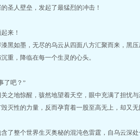
摧的圣人壁垒，发起了最猛烈的冲击！
颤起来！
得漆黑如墨，无尽的乌云从四面八方汇聚而来，黑压
与沉重，降临在每一个生灵的心头。
事了吧？”
闭关之地惊醒，骇然地望着天空，眼中充满了担忧与
有毁灭性的力量，反而孕育着一股至高无上，却又无
包含了整个世界生灭奥秘的混沌色雷霆，自乌云深处