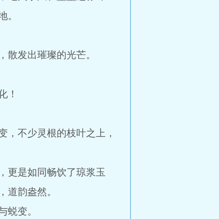
地。
，散发出璀璨的光芒。
化！
变，不少灵根的枝叶之上，
，更是如同畅饮了琼浆玉
，道韵盎然。
与蜕变。