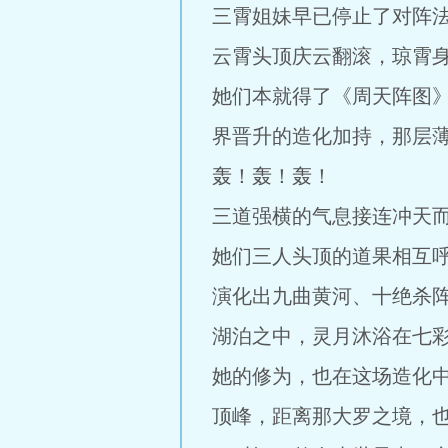
三霄姐妹早已停止了对阵
云霄头顶庆云翻滚，琼霄
她们本就得了《周天阵图
界晋升的造化加持，那层
轰！轰！轰！
三道强横的气息接连冲天
她们三人头顶的道果相互
演化出九曲黄河、十绝杀
湖泊之中，灵月沐浴在七
她的修为，也在这场造化
顶峰，距离那大罗之境，