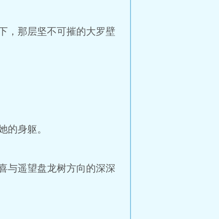
下，那层坚不可摧的大罗壁
她的身躯。
喜与遥望盘龙树方向的深深