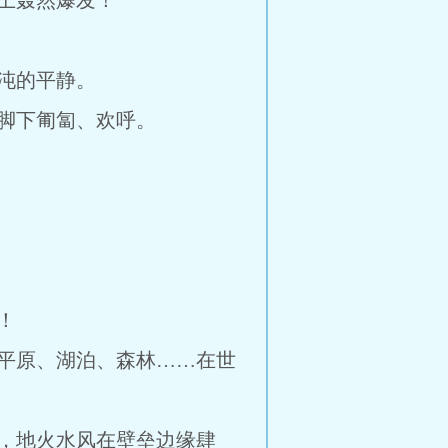
上轰然爆发！
沌的平静。
脚下匍匐、欢呼。
！
平原、湖泊、森林……在世
，地火水风在壁垒边缘肆