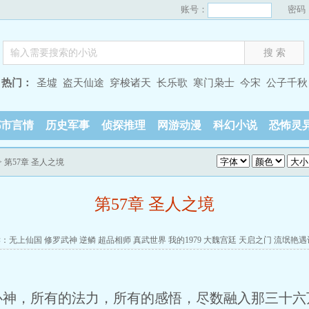
账号：
密码
热门：
圣墟
盗天仙途
穿梭诸天
长乐歌
寒门枭士
今宋
公子千秋
都市言情
历史军事
侦探推理
网游动漫
科幻小说
恐怖灵
> 第57章 圣人之境
第57章 圣人之境
读：
无上仙国
修罗武神
逆鳞
超品相师
真武世界
我的1979
大魏宫廷
天启之门
流氓艳遇
心神，所有的法力，所有的感悟，尽数融入那三十六