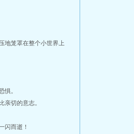
压地笼罩在整个小世界上
恐惧。
比亲切的意志。
一闪而逝！