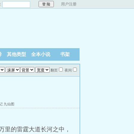
：
用户注册
异
其他类型
全本小说
书架
翻页
夜间
记
九仙图
万里的雷霆大道长河之中，