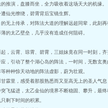
法的推演，盘膝而坐，全力吸收着这场天大的机缘。
身遭仙光缭绕，碧霄背后宝镜生辉。
》的无上传承，对阵法大道的理解远超同辈，此刻再
薄薄的太乙壁垒，几乎没有造成任何阻碍。
而起，云霄、琼霄、碧霄，三姐妹竟在同一时刻，齐
呼应，引动了整个湖心岛的阵法，一时间，无数玄奥
阵等种种惊天动地的阵法虚影，蔚为壮观。
彩甘霖里，感受着那股熟悉而又至高无上的圣人气息
中突飞猛进，太乙金仙的境界不断稳固、攀升，最终
也只剩下时间的积累。