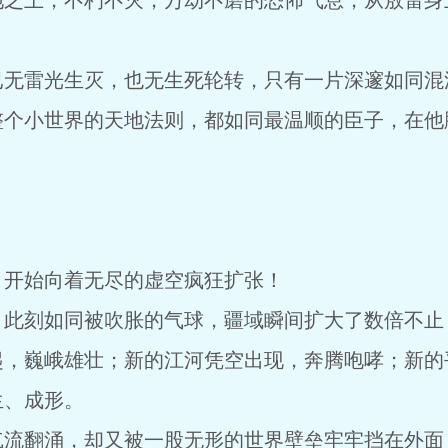
地之上，不朽不灭，万劫不磨的恐怖气息，从敖雷身
已无雷光生灭，也无生死轮转，只有一片深邃如同混
整个小世界的天地法则，都如同最温顺的臣子，在他
，开始向着无尽的虚空疯狂扩张！
，此刻如同被吹胀的气球，疆域瞬间扩大了数倍不止
起，巍峨雄壮；新的江河凭空出现，奔腾咆哮；新的
生、成形。
气流翻涌，却又被一股无形的世界壁垒牢牢挡在外面