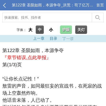
第122章 圣陨如雨，本源争夺_洪荒：苟了亿万年，封神点名清算
首页
大
中
小
护眼
关灯
字体：
上一章
目录
下一章
第122章 圣陨如雨，本源争夺
『章节错误,点此举报』
第(1/3)页
“让你长点记性！”
敖雷的声音，如同最狂妄的宣战书，在死寂的战
场上空轰然炸响。
他话音未落，人已动了。