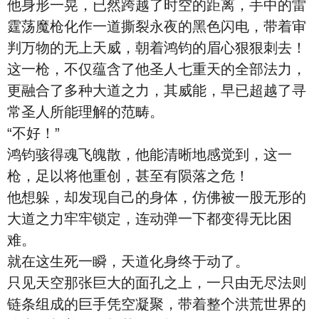
他身形一晃，已然跨越了时空的距离，手中的雷
霆荡魔枪化作一道撕裂永夜的黑色闪电，带着审
判万物的无上天威，朝着鸿钧的眉心狠狠刺去！
这一枪，不仅蕴含了他圣人七重天的全部法力，
更融合了多种大道之力，其威能，早已超越了寻
常圣人所能理解的范畴。
“不好！”
鸿钧骇得魂飞魄散，他能清晰地感觉到，这一
枪，足以将他重创，甚至有陨落之危！
他想躲，却发现自己的身体，仿佛被一股无形的
大道之力牢牢锁定，连动弹一下都变得无比困
难。
就在这生死一瞬，天道化身终于动了。
只见天空那张巨大的面孔之上，一只由无尽法则
链条组成的巨手凭空凝聚，带着整个洪荒世界的