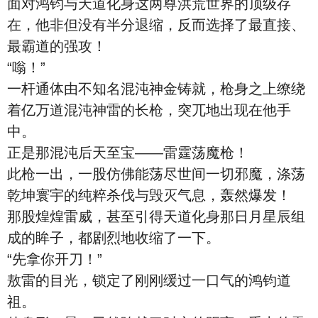
面对鸿钧与天道化身这两尊洪荒世界的顶级存
在，他非但没有半分退缩，反而选择了最直接、
最霸道的强攻！
“嗡！”
一杆通体由不知名混沌神金铸就，枪身之上缭绕
着亿万道混沌神雷的长枪，突兀地出现在他手
中。
正是那混沌后天至宝——雷霆荡魔枪！
此枪一出，一股仿佛能荡尽世间一切邪魔，涤荡
乾坤寰宇的纯粹杀伐与毁灭气息，轰然爆发！
那股煌煌雷威，甚至引得天道化身那日月星辰组
成的眸子，都剧烈地收缩了一下。
“先拿你开刀！”
敖雷的目光，锁定了刚刚缓过一口气的鸿钧道
祖。