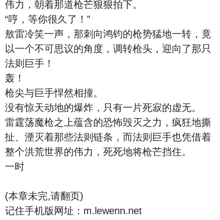
伟力，朝着那道枪芒狠狠拍下。
“哼，等你很久了！”
敖雷冷笑一声，那刺向鸿钧的枪势猛地一转，竟
以一个不可思议的角度，调转枪头，迎向了那只
法则巨手！
轰！
枪尖与巨手悍然相撞。
没有惊天动地的爆炸，只有一片死寂的虚无。
雷霆荡魔枪之上蕴含的恐怖毁灭之力，疯狂地撕
扯、湮灭着那些法则链条，而法则巨手也凭借着
整个洪荒世界的伟力，死死地将枪芒挡住。
一时
(本章未完,请翻页)
记住手机版网址：m.lewenn.net