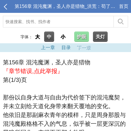
第156章 混沌魔渊，圣人亦是猎物_洪荒：苟了亿万年，封神点名清算
首页
大
中
小
护眼
关灯
字体：
上一章
目录
下一章
第156章 混沌魔渊，圣人亦是猎物
『章节错误,点此举报』
第(1/3)页
那份以自身大道与自由为代价签下的混沌魔契，
并未立刻给天道化身带来翻天覆地的变化。
他依旧是那副麻衣青年的模样，只是周身那股与
混沌魔殿格格不入的气息，似乎被一层更深沉的