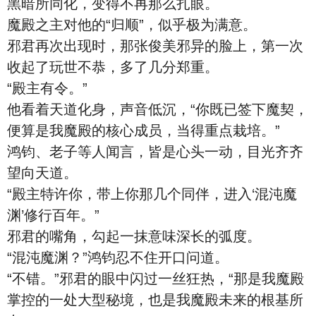
黑暗所同化，变得不再那么扎眼。
魔殿之主对他的“归顺”，似乎极为满意。
邪君再次出现时，那张俊美邪异的脸上，第一次
收起了玩世不恭，多了几分郑重。
“殿主有令。”
他看着天道化身，声音低沉，“你既已签下魔契，
便算是我魔殿的核心成员，当得重点栽培。”
鸿钧、老子等人闻言，皆是心头一动，目光齐齐
望向天道。
“殿主特许你，带上你那几个同伴，进入‘混沌魔
渊’修行百年。”
邪君的嘴角，勾起一抹意味深长的弧度。
“混沌魔渊？”鸿钧忍不住开口问道。
“不错。”邪君的眼中闪过一丝狂热，“那是我魔殿
掌控的一处大型秘境，也是我魔殿未来的根基所