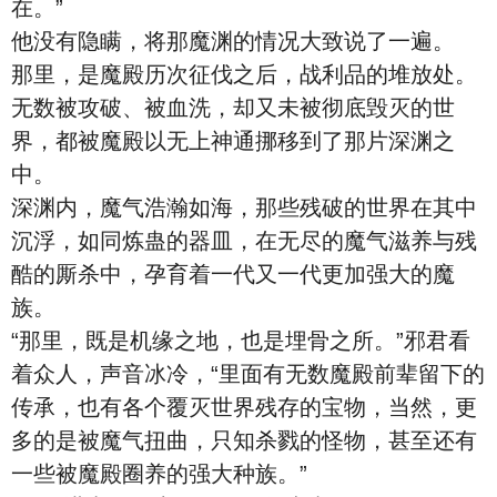
在。”
他没有隐瞒，将那魔渊的情况大致说了一遍。
那里，是魔殿历次征伐之后，战利品的堆放处。
无数被攻破、被血洗，却又未被彻底毁灭的世
界，都被魔殿以无上神通挪移到了那片深渊之
中。
深渊内，魔气浩瀚如海，那些残破的世界在其中
沉浮，如同炼蛊的器皿，在无尽的魔气滋养与残
酷的厮杀中，孕育着一代又一代更加强大的魔
族。
“那里，既是机缘之地，也是埋骨之所。”邪君看
着众人，声音冰冷，“里面有无数魔殿前辈留下的
传承，也有各个覆灭世界残存的宝物，当然，更
多的是被魔气扭曲，只知杀戮的怪物，甚至还有
一些被魔殿圈养的强大种族。”