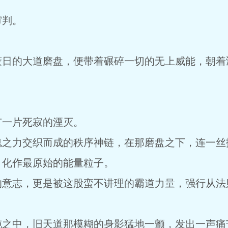
审判。
蔽日的大道磨盘，便带着碾碎一切的无上威能，朝着
有一片死寂的湮灭。
魂之力交织而成的秩序神链，在那磨盘之下，连一丝
，化作最原始的能量粒子。
的意志，更是被这股蛮不讲理的霸道力量，强行从法
沌之中，旧天道那模糊的身影猛地一颤，发出一声痛