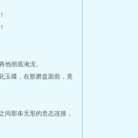
！
！
将他彻底淹没。
化玉碟，在那磨盘面前，竟
之间那条无形的意志连接，