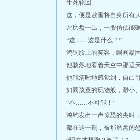
生死轮回。
这，便是敖雷将自身所有
此磨盘一出，一股仿佛能
“这……这是什么？”
鸿钧脸上的笑容，瞬间凝
他骇然地看着天空中那遮
他能清晰地感觉到，自己
如同孩童的玩物般，渺小
“不……不可能！”
鸿钧发出一声惊恐的尖叫
都在这一刻，被那磨盘的