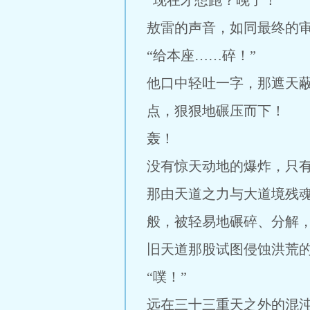
“现在才想跑？晚了！”
敖雷的声音，如同最终的
“给本座……碎！”
他口中轻吐一字，那遮天
点，狠狠地碾压而下！
轰！
没有惊天动地的爆炸，只
那由天道之力与大道境残
般，被轻易地碾碎、分解
旧天道那股试图侵蚀洪荒
“噗！”
远在三十三重天之外的混