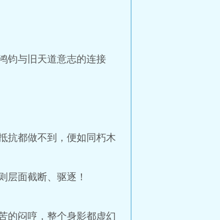
鸿钧与旧天道意志的连接
抵抗都做不到，便如同朽木
则层面截断、驱逐！
苦的闷哼，整个身影都虚幻