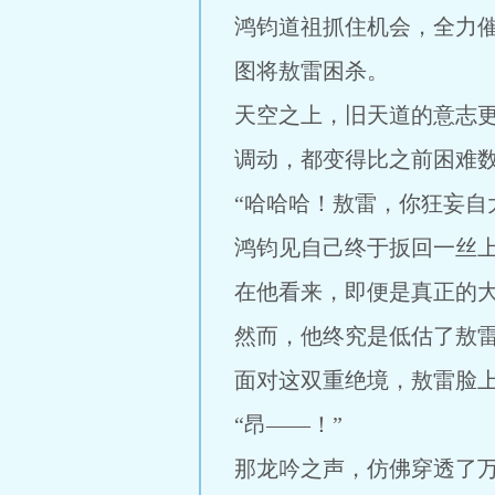
鸿钧道祖抓住机会，全力
图将敖雷困杀。
天空之上，旧天道的意志
调动，都变得比之前困难
“哈哈哈！敖雷，你狂妄自
鸿钧见自己终于扳回一丝
在他看来，即便是真正的
然而，他终究是低估了敖
面对这双重绝境，敖雷脸
“昂——！”
那龙吟之声，仿佛穿透了