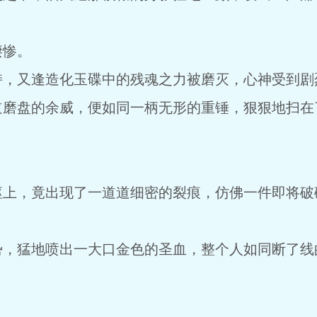
凄惨。
持，又逢造化玉碟中的残魂之力被磨灭，心神受到剧
道磨盘的余威，便如同一柄无形的重锤，狠狠地扫在
躯上，竟出现了一道道细密的裂痕，仿佛一件即将破
势，猛地喷出一大口金色的圣血，整个人如同断了线