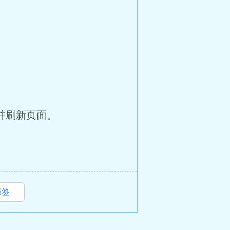
并刷新页面。
书签