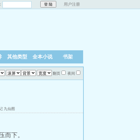
：
用户注册
异
其他类型
全本小说
书架
翻页
夜间
记
九仙图
压而下。