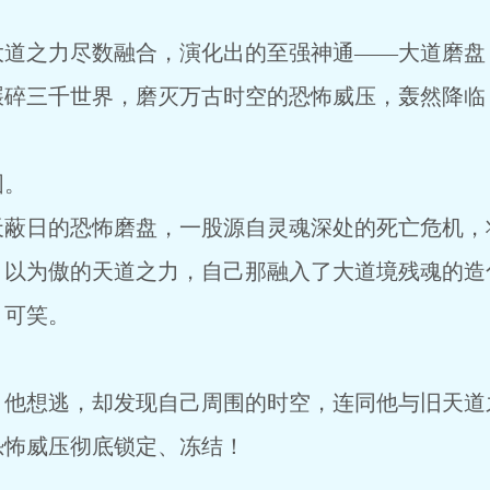
大道之力尽数融合，演化出的至强神通——大道磨盘
碾碎三千世界，磨灭万古时空的恐怖威压，轰然降临
固。
天蔽日的恐怖磨盘，一股源自灵魂深处的死亡危机，
引以为傲的天道之力，自己那融入了大道境残魂的造
、可笑。
，他想逃，却发现自己周围的时空，连同他与旧天道
恐怖威压彻底锁定、冻结！