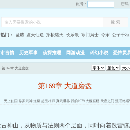
账号：
密码
热门：
圣墟
盗天仙途
穿梭诸天
长乐歌
寒门枭士
今宋
公子千秋
都市言情
历史军事
侦探推理
网游动漫
科幻小说
恐怖灵
> 第169章 大道磨盘
第169章 大道磨盘
读：
无上仙国
修罗武神
逆鳞
超品相师
真武世界
我的1979
大魏宫廷
天启之门
流氓艳遇
太古神山，从物质与法则两个层面，同时向着敖雷镇