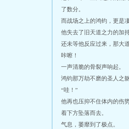
了数分。
而战场之上的鸿钧，更是
他失去了旧天道之力的加
还未等他反应过来，那大
咔嚓！
一声清脆的骨裂声响起。
鸿钧那万劫不磨的圣人之
“哇！”
他再也压抑不住体内的伤
着下方坠落而去。
气息，萎靡到了极点。