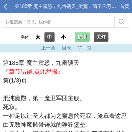
第185章 魔主震怒，九幽锁天_洪荒：苟了亿万年，封神点名清算
首页
大
中
小
护眼
关灯
字体：
上一章
目录
下一章
第185章 魔主震怒，九幽锁天
『章节错误,点此举报』
第(1/3)页
混沌魔殿，第一魔卫军团主舰。
死寂。
一种足以让圣人都为之窒息的死寂，笼罩着这座
由无数神魔骸骨铸就的狰狞堡垒。