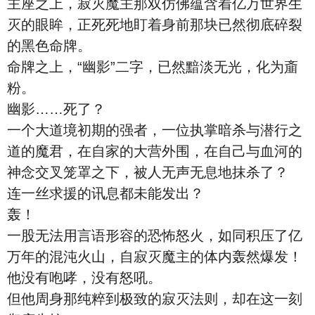
主座之上，寂灭魔主那双仿佛蕴含着亿万世界生
灭的眼眸，正死死地盯着身前那块已然彻底碎裂
的黑色命牌。
命牌之上，“幽影”二字，已然黯淡无光，化为齑
粉。
幽影……死了？
一个大道境初期的强者，一位执掌暗杀与潜行之
道的魔君，在自家的大营外围，在自己与血河的
神念交叉笼罩之下，被人无声无息地抹杀了？
连一丝求援的讯息都未能发出？
轰！
一股无法用言语形容的恐怖怒火，如同积压了亿
万年的混沌火山，自寂灭魔主的体内轰然爆发！
他没有咆哮，没有怒吼。
但他周身那纯粹到极致的寂灭法则，却在这一刻