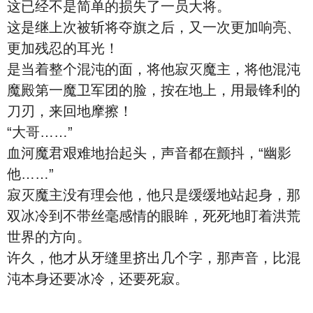
这已经不是简单的损失了一员大将。
这是继上次被斩将夺旗之后，又一次更加响亮、
更加残忍的耳光！
是当着整个混沌的面，将他寂灭魔主，将他混沌
魔殿第一魔卫军团的脸，按在地上，用最锋利的
刀刃，来回地摩擦！
“大哥……”
血河魔君艰难地抬起头，声音都在颤抖，“幽影
他……”
寂灭魔主没有理会他，他只是缓缓地站起身，那
双冰冷到不带丝毫感情的眼眸，死死地盯着洪荒
世界的方向。
许久，他才从牙缝里挤出几个字，那声音，比混
沌本身还要冰冷，还要死寂。