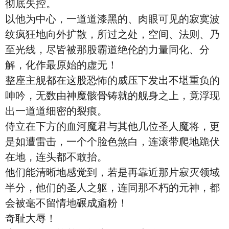
彻底失控。
以他为中心，一道道漆黑的、肉眼可见的寂寞波
纹疯狂地向外扩散，所过之处，空间、法则、乃
至光线，尽皆被那股霸道绝伦的力量同化、分
解，化作最原始的虚无！
整座主舰都在这股恐怖的威压下发出不堪重负的
呻吟，无数由神魔骸骨铸就的舰身之上，竟浮现
出一道道细密的裂痕。
侍立在下方的血河魔君与其他几位圣人魔将，更
是如遭雷击，一个个脸色煞白，连滚带爬地跪伏
在地，连头都不敢抬。
他们能清晰地感觉到，若是再靠近那片寂灭领域
半分，他们的圣人之躯，连同那不朽的元神，都
会被毫不留情地碾成齑粉！
奇耻大辱！