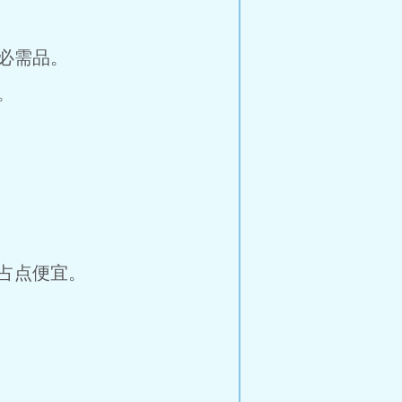
必需品。
。
占点便宜。