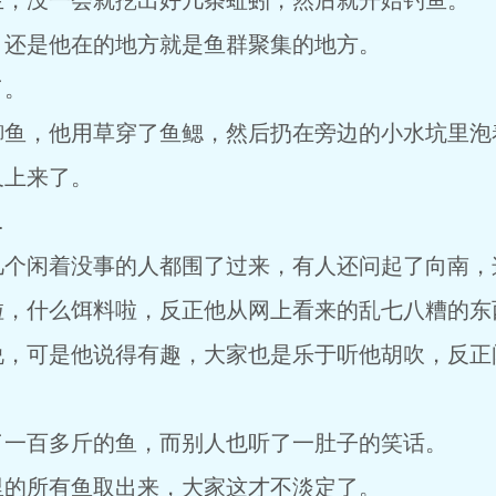
生，没一会就挖出好几条蚯蚓，然后就开始钓鱼。
，还是他在的地方就是鱼群聚集的地方。
了。
鲫鱼，他用草穿了鱼鳃，然后扔在旁边的小水坑里泡
又上来了。
…
几个闲着没事的人都围了过来，有人还问起了向南，
啦，什么饵料啦，反正他从网上看来的乱七八糟的东
说，可是他说得有趣，大家也是乐于听他胡吹，反正
了一百多斤的鱼，而别人也听了一肚子的笑话。
里的所有鱼取出来，大家这才不淡定了。