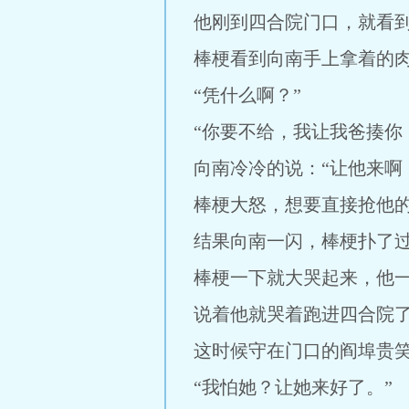
他刚到四合院门口，就看
棒梗看到向南手上拿着的肉
“凭什么啊？”
“你要不给，我让我爸揍你
向南冷冷的说：“让他来啊
棒梗大怒，想要直接抢他
结果向南一闪，棒梗扑了
棒梗一下就大哭起来，他一
说着他就哭着跑进四合院
这时候守在门口的阎埠贵笑
“我怕她？让她来好了。”