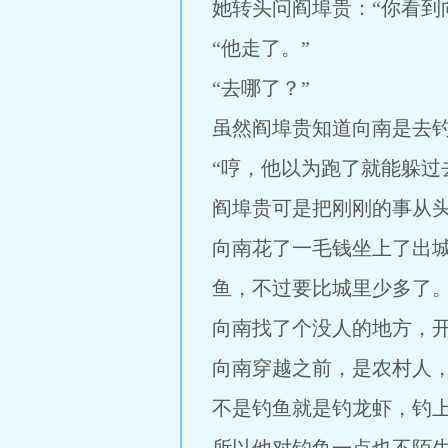
她转头问阎埠贵：“你看到
“他走了。”
“去哪了？”
虽然阎埠贵知道向南是去钓
“哼，他以为跑了就能躲过
阎埠贵可是把刚刚的事从
向南花了一毛钱坐上了出
鱼，不过要比城里少多了
向南找了个没人的地方，
向南穿越之前，是农村人
不是钓鱼就是钓龙虾，钓