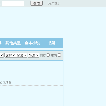
：
用户注册
异
其他类型
全本小说
书架
翻页
夜间
记
九仙图