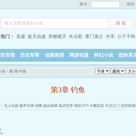
账号：
密码
热门：
圣墟
盗天仙途
穿梭诸天
长乐歌
寒门枭士
今宋
公子千秋
都市言情
历史军事
侦探推理
网游动漫
科幻小说
恐怖灵
东旭
> 第3章 钓鱼
第3章 钓鱼
读：
无上仙国
修罗武神
逆鳞
超品相师
真武世界
我的1979
大魏宫廷
天启之门
流氓艳遇
院。