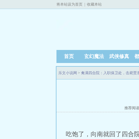
将本站设为首页
|
收藏本站
首页
玄幻魔法
武侠修真
乐文小说网
>
禽满四合院：入职保卫处，击毙贾
推荐阅
吃饱了，向南就回了四合