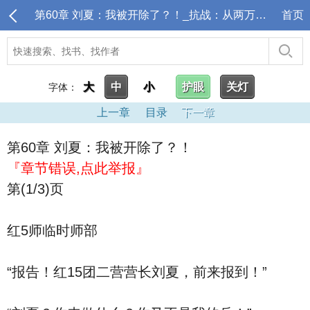
第60章 刘夏：我被开除了？！_抗战：从两万五千里长征开始
首页
大
中
小
护眼
关灯
字体：
上一章
目录
下一章
第60章 刘夏：我被开除了？！
『章节错误,点此举报』
第(1/3)页
红5师临时师部
“报告！红15团二营营长刘夏，前来报到！”