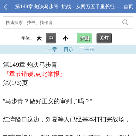
第149章 炮决马步青_抗战：从两万五千里长征开始
首页
大
中
小
护眼
关灯
字体：
上一章
目录
下一章
第149章 炮决马步青
『章节错误,点此举报』
第(1/3)页
“马步青？做好正义的审判了吗？”
红湾隘口这边，刘夏等人已经基本打扫完战场，