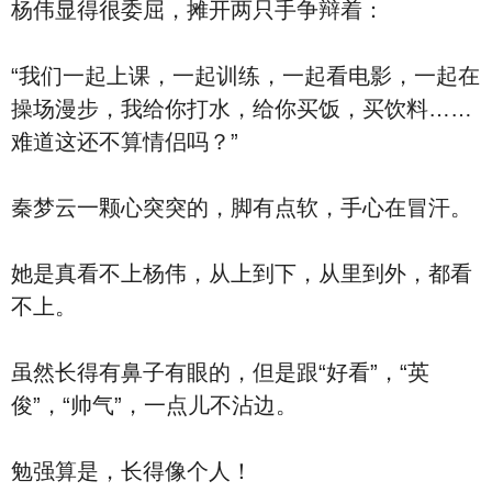
杨伟显得很委屈，摊开两只手争辩着：
“我们一起上课，一起训练，一起看电影，一起在
操场漫步，我给你打水，给你买饭，买饮料……
难道这还不算情侣吗？”
秦梦云一颗心突突的，脚有点软，手心在冒汗。
她是真看不上杨伟，从上到下，从里到外，都看
不上。
虽然长得有鼻子有眼的，但是跟“好看”，“英
俊”，“帅气”，一点儿不沾边。
勉强算是，长得像个人！