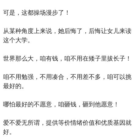
可是，这都操场漫步了！
从某种角度上来说，她后悔了，后悔让女儿来读
这个大学。
世界那么大，咱有钱，咱不用在矮子里拔长子！
咱不用勉强，不用凑合，不用差不多，咱可以挑
最好的。
哪怕最好的不愿意，咱砸钱，砸到他愿意！
爱不爱无所谓，提供等价情绪价值和优质基因就
好。