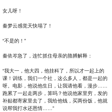
女儿呀！
秦梦云感觉天快塌了！
“不是的！”
秦依岑急了，连忙抓住母亲的胳膊解释：
“我大一，他大四，他挂科了，所以才一起上的
课！训练，我们一个社，这么多人，都是一起的
呀。电影，他说他生日，让我请他看，漫步……
跑累了一起走两步，算吗？他说他家里穷，发的
补贴都寄家里去了，我给他钱，买两份饭，他就
说帮我打水还恩情……”