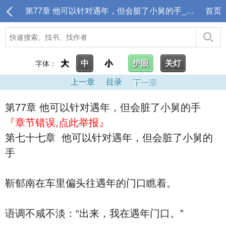
第77章 他可以针对遇年，但会脏了小舅的手_骄矜美人撩上火，渣男小舅他连夜修男德
首页
大
中
小
护眼
关灯
字体：
上一章
目录
下一章
第77章 他可以针对遇年，但会脏了小舅的手
『章节错误,点此举报』
第七十七章 他可以针对遇年，但会脏了小舅的
手
靳郁南在车里偏头往遇年的门口瞧着。
语调不咸不淡：“出来，我在遇年门口。”