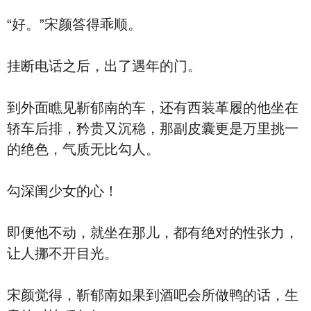
“好。”宋颜答得乖顺。
挂断电话之后，出了遇年的门。
到外面瞧见靳郁南的车，还有西装革履的他坐在
轿车后排，矜贵又沉稳，那副皮囊更是万里挑一
的绝色，气质无比勾人。
勾深闺少女的心！
即便他不动，就坐在那儿，都有绝对的性张力，
让人挪不开目光。
宋颜觉得，靳郁南如果到酒吧会所做鸭的话，生