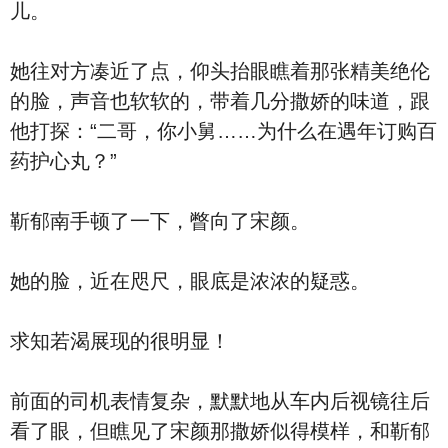
儿。
她往对方凑近了点，仰头抬眼瞧着那张精美绝伦
的脸，声音也软软的，带着几分撒娇的味道，跟
他打探：“二哥，你小舅……为什么在遇年订购百
药护心丸？”
靳郁南手顿了一下，瞥向了宋颜。
她的脸，近在咫尺，眼底是浓浓的疑惑。
求知若渴展现的很明显！
前面的司机表情复杂，默默地从车内后视镜往后
看了眼，但瞧见了宋颜那撒娇似得模样，和靳郁