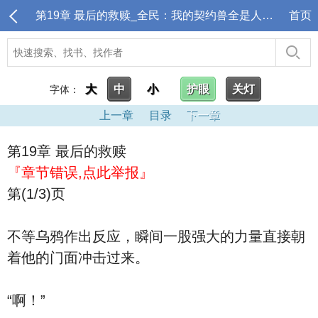
第19章 最后的救赎_全民：我的契约兽全是人族天骄
首页
大
中
小
护眼
关灯
字体：
上一章
目录
下一章
第19章 最后的救赎
『章节错误,点此举报』
第(1/3)页
不等乌鸦作出反应，瞬间一股强大的力量直接朝
着他的门面冲击过来。
“啊！”