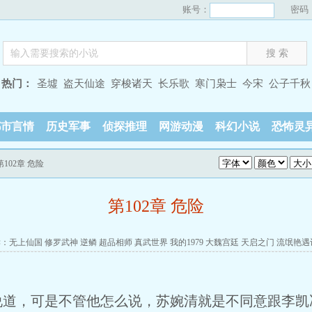
账号：
密码
热门：
圣墟
盗天仙途
穿梭诸天
长乐歌
寒门枭士
今宋
公子千秋
都市言情
历史军事
侦探推理
网游动漫
科幻小说
恐怖灵
第102章 危险
第102章 危险
读：
无上仙国
修罗武神
逆鳞
超品相师
真武世界
我的1979
大魏宫廷
天启之门
流氓艳遇
说道，可是不管他怎么说，苏婉清就是不同意跟李凯