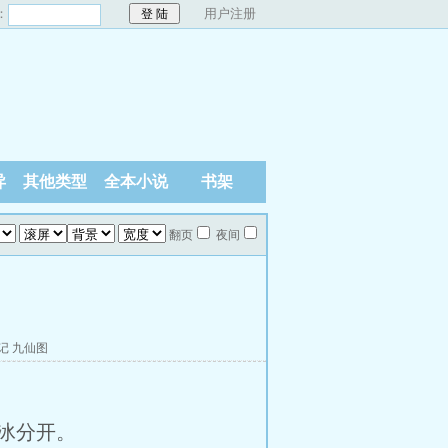
：
用户注册
异
其他类型
全本小说
书架
翻页
夜间
记
九仙图
冰分开。