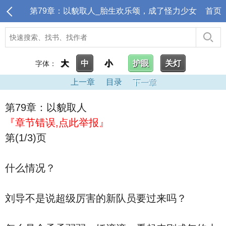
第79章：以貌取人_胎生欢乐颂，成了怪力少女
首页
大
中
小
护眼
关灯
字体：
上一章
目录
下一章
第79章：以貌取人
『章节错误,点此举报』
第(1/3)页
什么情况？
刘导不是说超级厉害的新队员要过来吗？