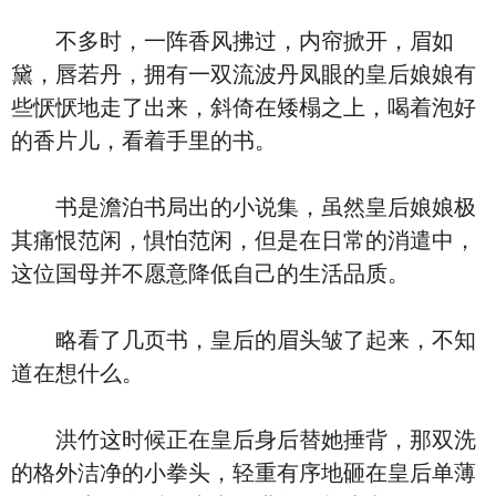
不多时，一阵香风拂过，内帘掀开，眉如
黛，唇若丹，拥有一双流波丹凤眼的皇后娘娘有
些恹恹地走了出来，斜倚在矮榻之上，喝着泡好
的香片儿，看着手里的书。
书是澹泊书局出的小说集，虽然皇后娘娘极
其痛恨范闲，惧怕范闲，但是在日常的消遣中，
这位国母并不愿意降低自己的生活品质。
略看了几页书，皇后的眉头皱了起来，不知
道在想什么。
洪竹这时候正在皇后身后替她捶背，那双洗
的格外洁净的小拳头，轻重有序地砸在皇后单薄