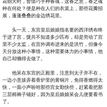
花朝天时，暂借巧手种春魂，这春之意，春之魂
种在何处？便是种在人们的衣裳上，那些花瓣招
展，蓬蓬叠叠的金边绣花里。
头一天，东宫皇后娘娘指名要的西洋绣布终
于进了宫，拢共不知道多少匹布，却是劳动了宫
里不少太监，在宫外调布进来的是洪竹，但像今
天分放这种小事情，这种需要体力的小事情，他
自己却懒得去做了。
他呆在东宫的正殿里，注意到太子并不在，
一边小意拔弄着香炉里的黄铜片，免得香燃得太
快，一面小声吩咐那些宫女勤快些，赶紧着把那
三层棉褥子铺好，因为皇后娘娘呆会儿便要看书
了。