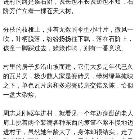
进村的路是条石阶，说长也不长说短也不短，石
阶旁伫立着一棵苍天大树。
分枝的枝桠上，挂着无数的伞型小叶片，微风一
吹，叶柄脱落，纷纷扬扬往下飘，落在石阶上，
孩童一脚踩过去，簌簌作响，别有一番意境。
村里的房子多沿山坡而建，它们大多是年代已久
的瓦片房，极少数人家是瓷砖房，绿树绿草掩映
之下，单色瓦片房和多彩瓷砖房交错杂陈，恰似
一盘大杂烩。
周志龙刚驱车进村，就看见一个年迈蹒跚的老人
肩上挑着两个装满各种东西的箩筐不紧不慢地迈
进村子，虽然她年龄大了，身体却很结实，走了