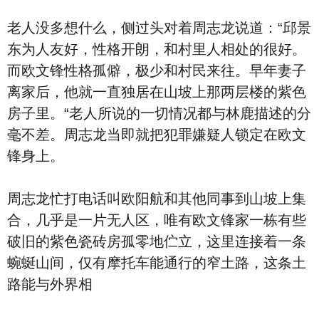
老人没多想什么，侧过头对着周志龙说道：“邱景
东为人友好，性格开朗，和村里人相处的很好。
而欧文锋性格孤僻，极少和村民来往。早年妻子
离家后，他就一直独居在山坡上那两层楼的紫色
房子里。“老人所说的一切情况都与林鹿描述的分
毫不差。周志龙当即就把犯罪嫌疑人锁定在欧文
锋身上。
周志龙忙打电话叫欧阳航和其他同事到山坡上集
合，几乎是一片无人区，唯有欧文锋家一栋有些
破旧的紫色瓷砖房孤零地伫立，这里连接着一条
蜿蜒山间，仅有摩托车能通行的窄土路，这条土
路能与外界相