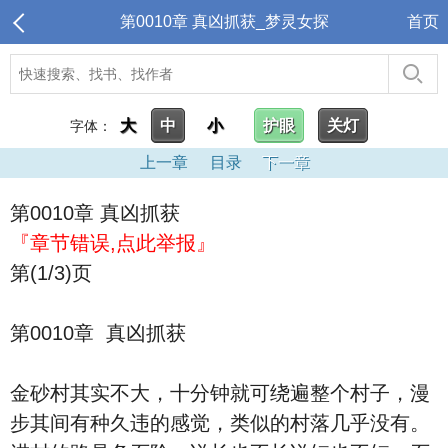
第0010章 真凶抓获_梦灵女探
首页
大
中
小
护眼
关灯
字体：
上一章
目录
下一章
第0010章 真凶抓获
『章节错误,点此举报』
第(1/3)页
第0010章 真凶抓获
金砂村其实不大，十分钟就可绕遍整个村子，漫
步其间有种久违的感觉，类似的村落几乎没有。