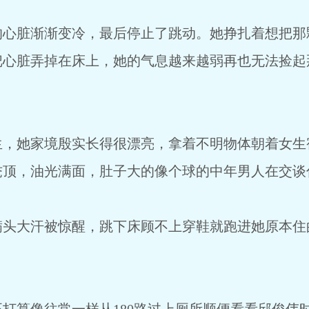
的心脏渐渐变冷，最后停止了跳动。她挣扎着想把那
把心脏弄掉在床上，她的气息越来越弱再也无法捡起
生，她家境殷实长得很漂亮，拿着不明物体朝着女生
秃顶，油光满面，肚子大的像个球的中年男人在交谈
满头大汗被惊醒，跳下床顾不上穿鞋就跑进她原本住
。