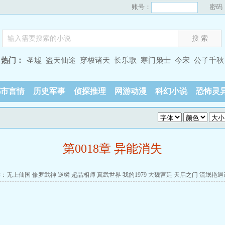
账号：
密码
热门：
圣墟
盗天仙途
穿梭诸天
长乐歌
寒门枭士
今宋
公子千秋
都市言情
历史军事
侦探推理
网游动漫
科幻小说
恐怖灵
第0018章 异能消失
读：
无上仙国
修罗武神
逆鳞
超品相师
真武世界
我的1979
大魏宫廷
天启之门
流氓艳遇