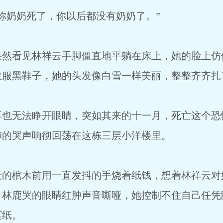
你奶奶死了，你以后都没有奶奶了。”
果然看见林祥云手脚僵直地平躺在床上，她的脸上仿
衣服黑鞋子，她的头发像白雪一样美丽，整整齐齐扎
再也无法睁开眼睛，突如其来的十一月，死亡这个恐
肺的哭声响彻回荡在这栋三层小洋楼里。
云的棺木前用一直发抖的手烧着纸钱，想着林祥云对
，林鹿哭的眼睛红肿声音嘶哑，她控制不住自己任凭
冥纸。