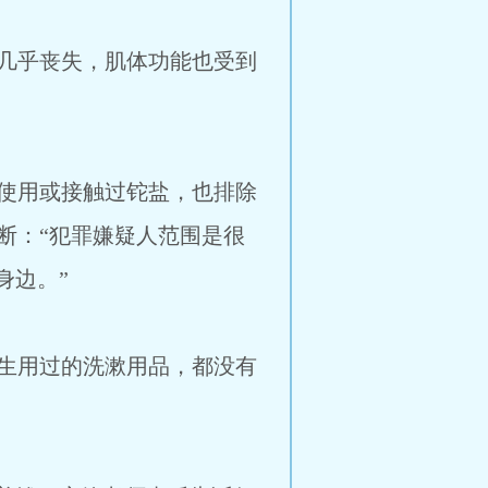
几乎丧失，肌体功能也受到
使用或接触过铊盐，也排除
断：“犯罪嫌疑人范围是很
身边。”
生用过的洗漱用品，都没有