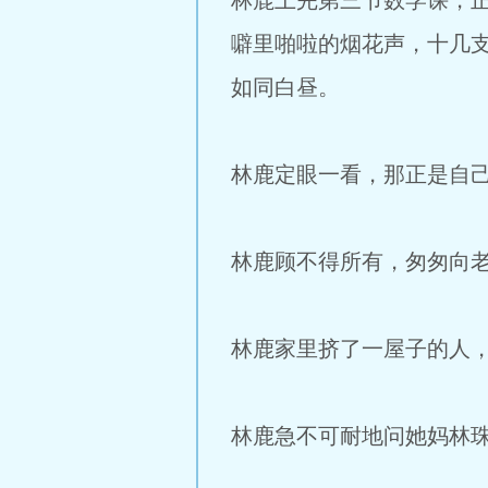
林鹿上完第三节数学课，正
噼里啪啦的烟花声，十几
如同白昼。
林鹿定眼一看，那正是自
林鹿顾不得所有，匆匆向
林鹿家里挤了一屋子的人
林鹿急不可耐地问她妈林