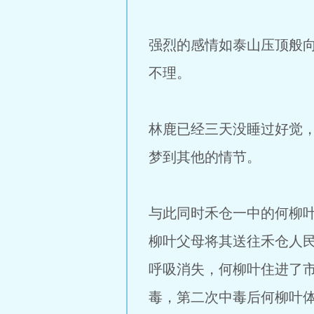
强烈的感情如泰山压顶般
不理。
林鹿已经三天没睡过好觉
梦到其他的情节。
与此同时禾仓一中的何柳
柳叶父母将其送往禾仓人
呼吸消失，何柳叶住进了
毒，第二次中毒后何柳叶