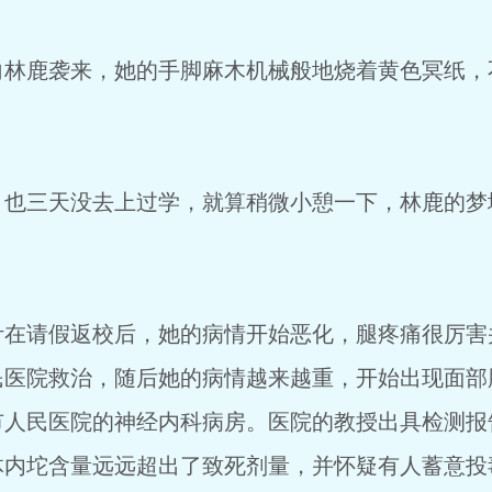
向林鹿袭来，她的手脚麻木机械般地烧着黄色冥纸，
，也三天没去上过学，就算稍微小憩一下，林鹿的梦
叶在请假返校后，她的病情开始恶化，腿疼痛很厉害
民医院救治，随后她的病情越来越重，开始出现面部
市人民医院的神经内科病房。医院的教授出具检测报
体内坨含量远远超出了致死剂量，并怀疑有人蓄意投