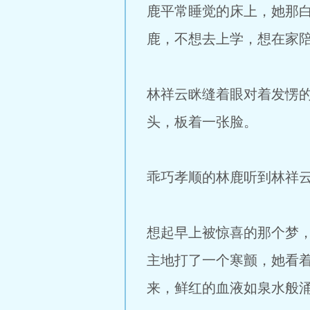
鹿平常睡觉的床上，她那
鹿，不想去上学，想在家
林祥云眯缝着眼对着发愣的
头，板着一张脸。
乖巧孝顺的林鹿听到林祥
想起早上被惊喜的那个梦
主地打了一个寒颤，她看
来，鲜红的血液如泉水般