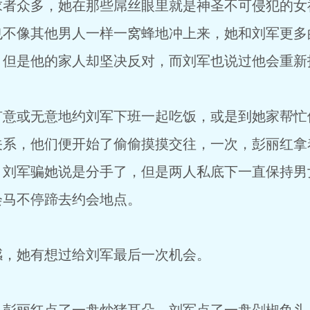
求者众多，她在那些屌丝眼里就是神圣不可侵犯的女
也不像其他男人一样一窝蜂地冲上来，她和刘军更多
，但是他的家人却坚决反对，而刘军也说过他会重新
有意或无意地约刘军下班一起吃饭，或是到她家帮忙
关系，他们便开始了偷偷摸摸交往，一次，彭丽红拿
，刘军骗她说是分手了，但是两人私底下一直保持男
会马不停蹄去约会地点。
感，她有想过给刘军最后一次机会。