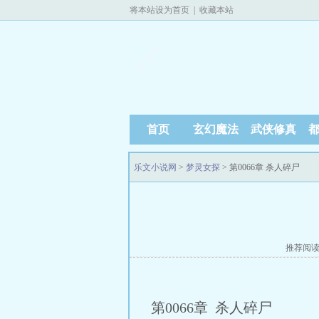
将本站设为首页
|
收藏本站
首页
玄幻魔法
武侠修真
乐文小说网
>
梦灵女探
> 第0066章 杀人碎尸
推荐阅
第0066章 杀人碎尸