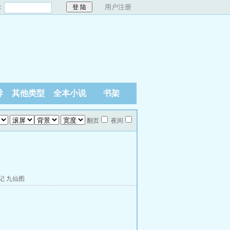
：
用户注册
异
其他类型
全本小说
书架
翻页
夜间
记
九仙图