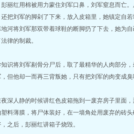
，彭丽红用棉被用力蒙住刘军口鼻，刘军窒息而亡。
，还把刘军的脚剁了下来，放入皮箱里，她镇定自若
麻地河将刘军那双带着球鞋的断脚扔了下去，她为自
了法律的制裁。
学知识将刘军剔骨分尸后，取了最精华的人肉部分，
军，但他却一而再三背叛她，只有把刘军的肉变成臭
在夜深人静的时候讲红色皮箱拖到一废弃房子里面，
的塑料薄膜，将尸体装好，在一墙角处用废弃的砖头
好，之后，彭丽红讲箱子烧毁。