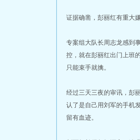
证据确凿，彭丽红有重大
专案组大队长周志龙感到
控，就在彭丽红出门上班
只能束手就擒。
经过三天三夜的审讯，彭
认了是自己用刘军的手机
留有血迹。