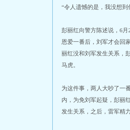
“令人遗憾的是，我没想到
彭丽红向警方陈述说，6月
恩爱一番后，刘军才会回
丽红没和刘军发生关系，
马虎。
为这件事，两人大吵了一番
内，为免刘军起疑，彭丽
发生关系，之后，雷军精