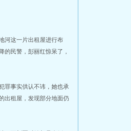
地河这一片出租屋进行布
降的民警，彭丽红惊呆了，
犯罪事实供认不讳，她也承
的出租屋，发现部分地面仍