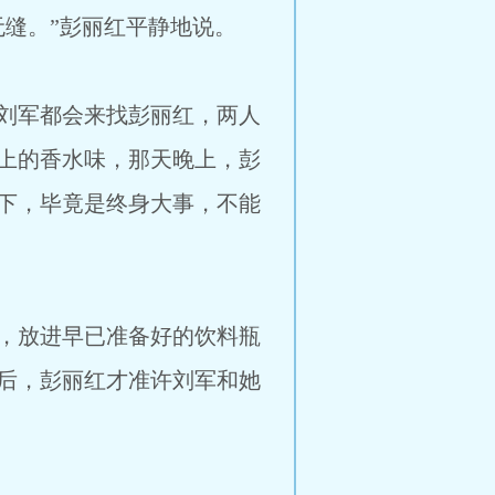
缝。”彭丽红平静地说。
上刘军都会来找彭丽红，两人
上的香水味，那天晚上，彭
下，毕竟是终身大事，不能
碎，放进早已准备好的饮料瓶
后，彭丽红才准许刘军和她