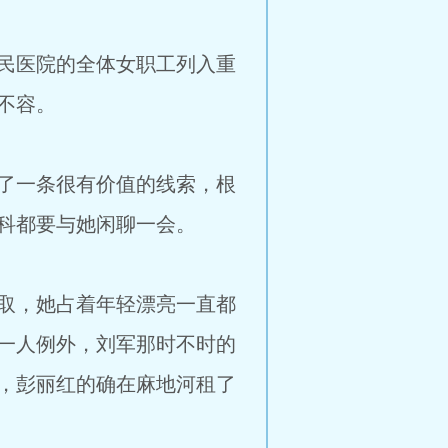
民医院的全体女职工列入重
不容。
了一条很有价值的线索，根
科都要与她闲聊一会。
取，她占着年轻漂亮一直都
一人例外，刘军那时不时的
，彭丽红的确在麻地河租了