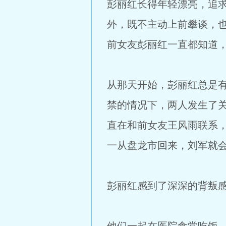
彭丽红长得年轻漂亮，追
外，既不主动上前攀谈，
前女友彭丽红一直都知道
从那天开始，彭丽红总是
禁的情况下，两人发生了
直在和前女友王风雨联系
一从盘龙市回来，刘军就
彭丽红感到了深深的背叛