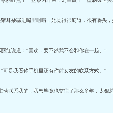
，彭丽红点了一盘炒猪耳朵，刘军点了一盘剁椒鱼头
块猪耳朵塞进嘴里咀嚼，她觉得很筋道，很有嚼头，
丽红说道：“喜欢，要不然我不会和你在一起。”
“可是我看你手机里还有你前女友的联系方式。”
她主动联系我的，我想毕竟也交往了那么多年，太狠