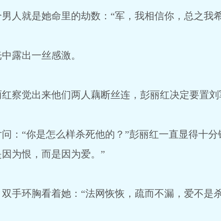
男人就是她命里的劫数：“军，我相信你，总之我希
光中露出一丝感激。
丽红察觉出来他们两人藕断丝连，彭丽红决定要置刘
问：“你是怎么样杀死他的？”彭丽红一直显得十分
因为恨，而是因为爱。”
双手环胸看着她：“法网恢恢，疏而不漏，爱不是杀