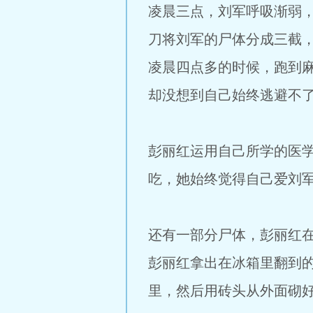
凌晨三点，刘军呼吸渐弱
刀将刘军的尸体分成三截
凌晨四点多的时候，跑到
却没想到自己始终逃避不
彭丽红运用自己所学的医
吃，她始终觉得自己爱刘
还有一部分尸体，彭丽红
彭丽红拿出在冰箱里翻到
里，然后用砖头从外面砌