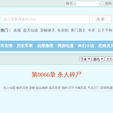
账号：
密码
热门：
圣墟
盗天仙途
穿梭诸天
长乐歌
寒门枭士
今宋
公子千秋
都市言情
历史军事
侦探推理
网游动漫
科幻小说
恐怖灵
第0066章 杀人碎尸
读：
无上仙国
修罗武神
逆鳞
超品相师
真武世界
我的1979
大魏宫廷
天启之门
流氓艳遇